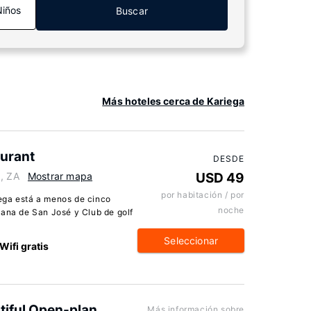
Niños
Buscar
Más hoteles cerca de Kariega
urant
DESDE
9, ZA
Mostrar mapa
USD 49
por habitación / por
ega está a menos de cinco
noche
mana de San José y Club de golf
Seleccionar
Wifi gratis
tiful Open-plan
Más información sobre