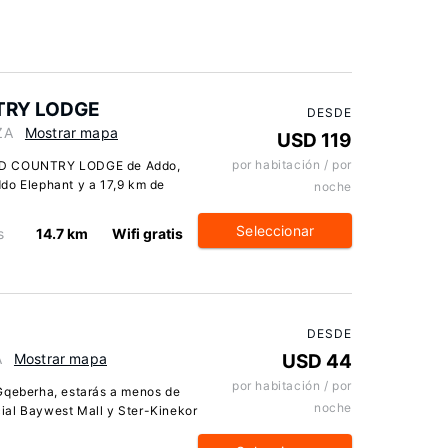
TRY LODGE
DESDE
ZA
Mostrar mapa
USD 119
por habitación / por
ELD COUNTRY LODGE de Addo,
do Elephant y a 17,9 km de
noche
Seleccionar
s
14.7 km
Wifi gratis
DESDE
A
Mostrar mapa
USD 44
por habitación / por
 Gqeberha, estarás a menos de
noche
ial Baywest Mall y Ster-Kinekor