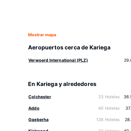
Mostrar mapa
Aeropuertos cerca de Kariega
Verwoerd International (PLZ)
29.
En Kariega y alrededores
Colchester
33 Hoteles
36.
Addo
40 Hoteles
37
Gqeberha
138 Hoteles
28
Kirkwood
30 Hoteles
40.