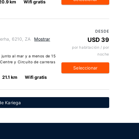
20.9 km
Wifi gratis
DESDE
erha, 6210, ZA
Mostrar
USD 39
por habitación / por
noche
junto al mar y a menos de 15
entre y Circuito de carreras
Seleccionar
21.1 km
Wifi gratis
de Kariega