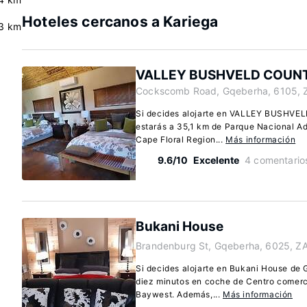
Hoteles cercanos a Kariega
3 km
VALLEY BUSHVELD COUN
Cockscomb Road, Gqeberha, 6105, 
Si decides alojarte en VALLEY BUSHV
estarás a 35,1 km de Parque Nacional Ad
Cape Floral Region...
Más información
9.6/10
Excelente
4 comentario
Bukani House
Brandenburg St, Gqeberha, 6025, Z
Si decides alojarte en Bukani House de
diez minutos en coche de Centro comerc
Baywest. Además,...
Más información