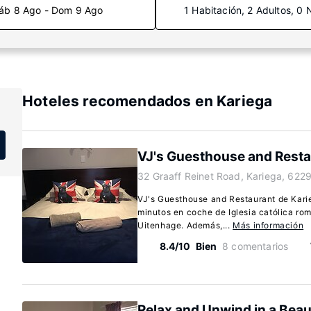
áb 8 Ago - Dom 9 Ago
1 Habitación, 2 Adultos, 0 
Hoteles recomendados en Kariega
VJ's Guesthouse and Resta
32 Graaff Reinet Road, Kariega, 622
VJ's Guesthouse and Restaurant de Kari
minutos en coche de Iglesia católica ro
Uitenhage. Además,...
Más información
8.4/10
Bien
8 comentarios
Relax and Unwind in a Beau