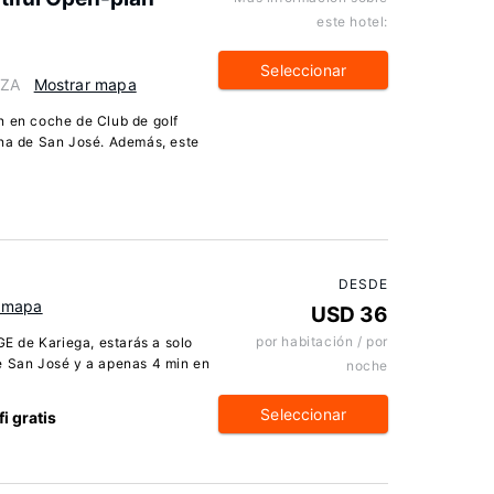
este hotel:
Seleccionar
 ZA
Mostrar mapa
n en coche de Club de golf
ana de San José. Además, este
DESDE
 mapa
USD 36
por habitación / por
 de Kariega, estarás a solo
e San José y a apenas 4 min en
noche
Seleccionar
i gratis