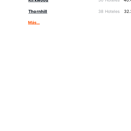
Thornhill
38 Hoteles
32.
Más…