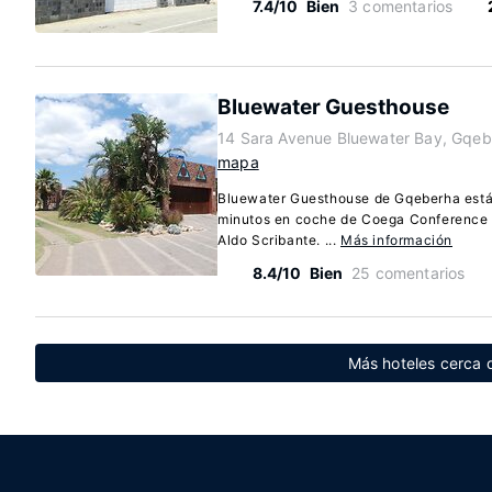
7.4/10
Bien
3 comentarios
Bluewater Guesthouse
14 Sara Avenue Bluewater Bay, Gqeb
mapa
Bluewater Guesthouse de Gqeberha está 
minutos en coche de Coega Conference C
Aldo Scribante. ...
Más información
8.4/10
Bien
25 comentarios
Más hoteles cerca 