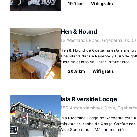
19.7 km
Wifi gratis
Hen & Hound
13 Westlands Road, Gqeberha, 6000
Hen & Hound de Gqeberha está a menos 
The Island Nature Reserve y Club de go
casa de campo se...
Más información
20.8 km
Wifi gratis
Isla Riverside Lodge
156 Amsterdamhoek Drive, Gqeberha
Isla Riverside Lodge de Gqeberha está a o
minutos en coche de Coega Conference C
Aldo Scribante. ...
Más información