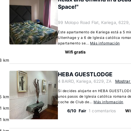
Space!"
99 Molopo Road Flat, Kariega, 6229,
Este apartamento de Kariega está a 5 mi
Uitenhage y a 6 de Iglesia católica rom
apartamento se...
Más información
Wifi gratis
8 km
HEBA GUESTLODGE
4 BAIRD, Kariega, 6229, ZA
Mostrar
Si decides alojarte en HEBA GUESTLODGE
5 km
unos pasos de Iglesia católica romana d
coche de Club de...
Más información
.1 km
6/10
Fair
1 comentarios
Wif
.1 km
4 km