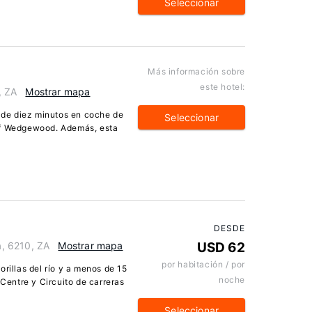
Seleccionar
Más información sobre
este hotel:
, ZA
Mostrar mapa
de diez minutos en coche de
Seleccionar
lf Wedgewood. Además, esta
DESDE
, 6210, ZA
Mostrar mapa
USD 62
por habitación / por
rillas del río y a menos de 15
noche
entre y Circuito de carreras
Seleccionar