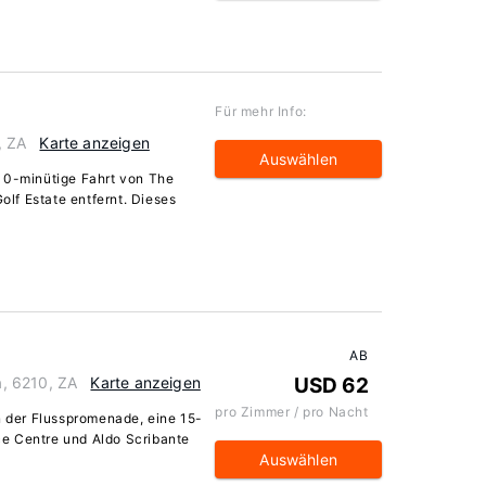
Für mehr Info:
, ZA
Karte anzeigen
Auswählen
 10-minütige Fahrt von The
lf Estate entfernt. Dieses
AB
, 6210, ZA
Karte anzeigen
USD 62
pro Zimmer / pro Nacht
n der Flusspromenade, eine 15-
e Centre und Aldo Scribante
Auswählen