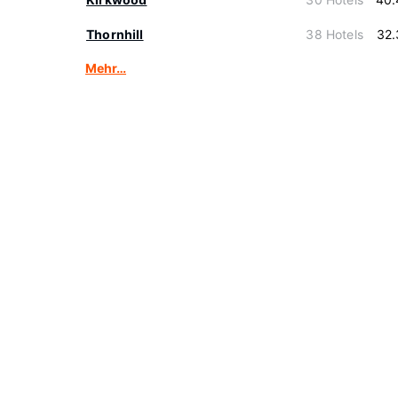
Thornhill
38 Hotels
32.
Mehr…