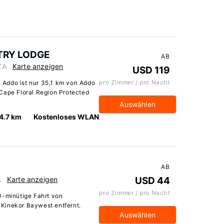
TRY LODGE
AB
ZA
Karte anzeigen
USD 119
pro Zimmer / pro Nacht
do ist nur 35,1 km von Addo
Cape Floral Region Protected
Auswählen
4.7 km
Kostenloses WLAN
AB
A
Karte anzeigen
USD 44
pro Zimmer / pro Nacht
0-minütige Fahrt von
Kinekor Baywest entfernt.
Auswählen