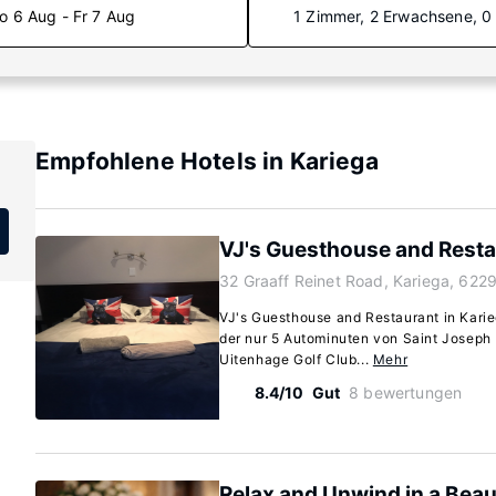
o 6 Aug - Fr 7 Aug
1 Zimmer, 2 Erwachsene, 0
Empfohlene Hotels in Kariega
VJ's Guesthouse and Resta
32 Graaff Reinet Road, Kariega, 622
VJ's Guesthouse and Restaurant in Karie
der nur 5 Autominuten von Saint Josep
Uitenhage Golf Club...
Mehr
8.4/10
Gut
8 bewertungen
Relax and Unwind in a Beau