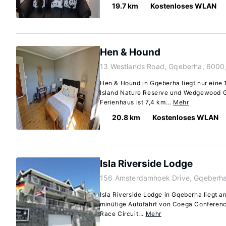
19.7 km
Kostenloses WLAN
Hen & Hound
13 Westlands Road, Gqeberha, 6000
Hen & Hound in Gqeberha liegt nur eine
Island Nature Reserve und Wedgewood Go
Ferienhaus ist 7,4 km...
Mehr
20.8 km
Kostenloses WLAN
Isla Riverside Lodge
156 Amsterdamhoek Drive, Gqeberha
Isla Riverside Lodge in Gqeberha liegt a
minütige Autofahrt von Coega Conferenc
Race Circuit...
Mehr