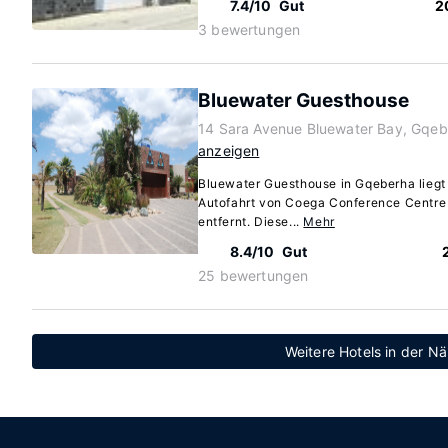
7.4/10
Gut
2
3 bewertungen
Bluewater Guesthouse
14 Sara Avenue Bluewater Bay, Gqeb
anzeigen
Bluewater Guesthouse in Gqeberha liegt
Autofahrt von Coega Conference Centre 
entfernt. Diese...
Mehr
8.4/10
Gut
25 bewertungen
Weitere Hotels in der N