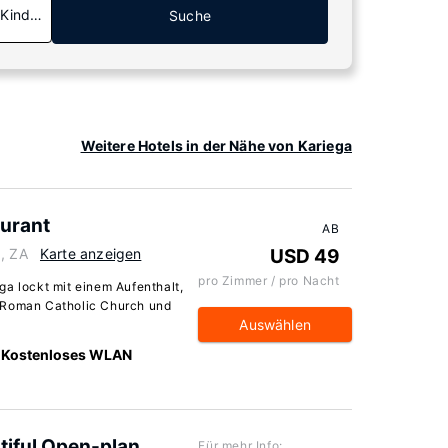
 Kinder
Suche
Weitere Hotels in der Nähe von Kariega
urant
AB
9, ZA
Karte anzeigen
USD 49
pro Zimmer / pro Nacht
ga lockt mit einem Aufenthalt,
h Roman Catholic Church und
Auswählen
Kostenloses WLAN
tiful Open-plan
Für mehr Info: