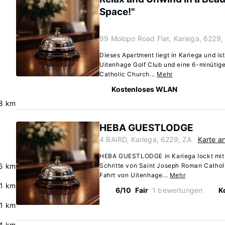
Space!"
99 Molopo Road Flat, Kariega, 6229,
Dieses Apartment liegt in Kariega und is
Uitenhage Golf Club und eine 6-minütig
Catholic Church...
Mehr
Kostenloses WLAN
8 km
HEBA GUESTLODGE
4 BAIRD, Kariega, 6229, ZA
Karte a
HEBA GUESTLODGE in Kariega lockt mit 
5 km
Schritte von Saint Joseph Roman Cathol
Fahrt von Uitenhage...
Mehr
.1 km
6/10
Fair
1 bewertungen
K
.1 km
4 km