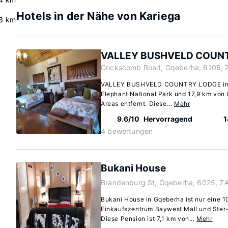
Hotels in der Nähe von Kariega
3 km
VALLEY BUSHVELD COUN
Cockscomb Road, Gqeberha, 6105, 
VALLEY BUSHVELD COUNTRY LODGE in Ad
Elephant National Park und 17,9 km von 
Areas entfernt. Diese...
Mehr
9.6/10
Hervorragend
1
4 bewertungen
Bukani House
Brandenburg St, Gqeberha, 6025, Z
Bukani House in Gqeberha ist nur eine 1
Einkaufszentrum Baywest Mall und Ster-
Diese Pension ist 7,1 km von...
Mehr