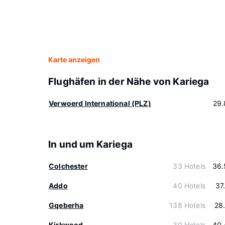
Karte anzeigen
Flughäfen in der Nähe von Kariega
Verwoerd International (PLZ)
29.
In und um Kariega
Colchester
33 Hotels
36.
Addo
40 Hotels
37
Gqeberha
138 Hotels
28
Kirkwood
30 Hotels
40.