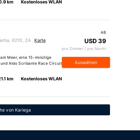
0.9 km
Kostenloses WLAN
AB
erha, 6210, ZA
Karte
USD 39
pro Zimmer / pro Nacht
 am Meer, eine 15-minütige
Auswählen
und Aldo Scribante Race Circuit
21.1 km
Kostenloses WLAN
ähe von Kariega