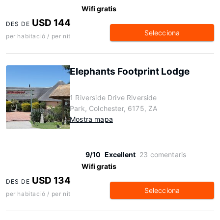
Wifi gratis
USD 144
DES DE
Selecciona
per habitació / per nit
Elephants Footprint Lodge
1 Riverside Drive Riverside
Park, Colchester, 6175, ZA
Mostra mapa
9/10
Excellent
23 comentaris
Wifi gratis
USD 134
DES DE
Selecciona
per habitació / per nit