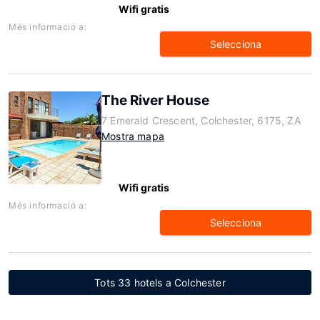
Wifi gratis
Més informació a:
Selecciona
The River House
7 Emerald Crescent, Colchester, 6175, ZA
Mostra mapa
Wifi gratis
Més informació a:
Selecciona
Tots 33 hotels a Colchester