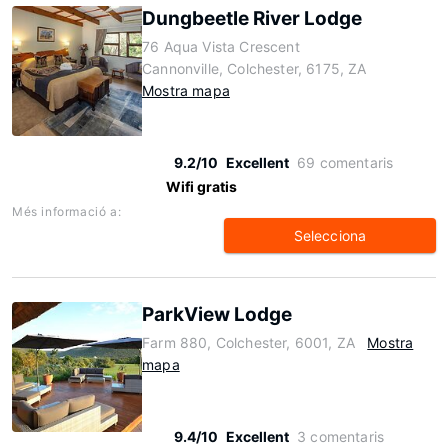
Dungbeetle River Lodge
76 Aqua Vista Crescent
Cannonville, Colchester, 6175, ZA
Mostra mapa
9.2/10
Excellent
69 comentaris
Wifi gratis
Més informació a:
Selecciona
ParkView Lodge
Farm 880, Colchester, 6001, ZA
Mostra
mapa
9.4/10
Excellent
3 comentaris