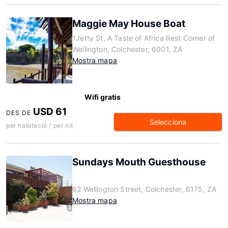
Maggie May House Boat
1Jetty St, A Taste of Africa Rest Corner of
Wellington, Colchester, 6001, ZA
Mostra mapa
Wifi gratis
USD 61
DES DE
Selecciona
per habitació / per nit
Sundays Mouth Guesthouse
62 Wellington Street, Colchester, 6175, ZA
Mostra mapa