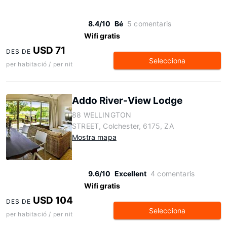
8.4/10
Bé
5 comentaris
Wifi gratis
USD 71
DES DE
Selecciona
per habitació / per nit
Addo River-View Lodge
88 WELLINGTON
STREET, Colchester, 6175, ZA
Mostra mapa
9.6/10
Excellent
4 comentaris
Wifi gratis
USD 104
DES DE
Selecciona
per habitació / per nit