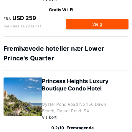
Gratis Wi-Fi
USD 259
FRA
Vælg
per værelse / per nat
Fremhævede hoteller nær Lower
Prince's Quarter
Princess Heights Luxury
Boutique Condo Hotel
Oyster Pond Road No 156 Dawn
Beach, Oyster Pond, SX
Vis kort
9.2/10
Fremragende