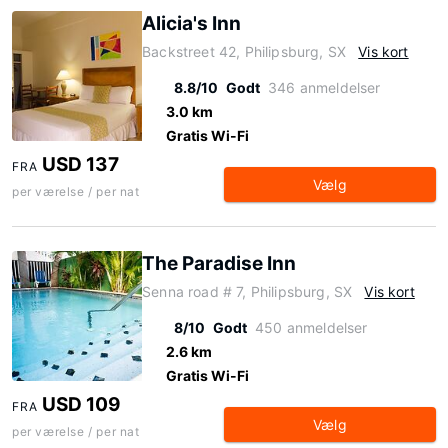
Alicia's Inn
Backstreet 42, Philipsburg, SX
Vis kort
8.8/10
Godt
346 anmeldelser
3.0 km
Gratis Wi-Fi
USD 137
FRA
Vælg
per værelse / per nat
The Paradise Inn
Senna road # 7, Philipsburg, SX
Vis kort
8/10
Godt
450 anmeldelser
2.6 km
Gratis Wi-Fi
USD 109
FRA
Vælg
per værelse / per nat