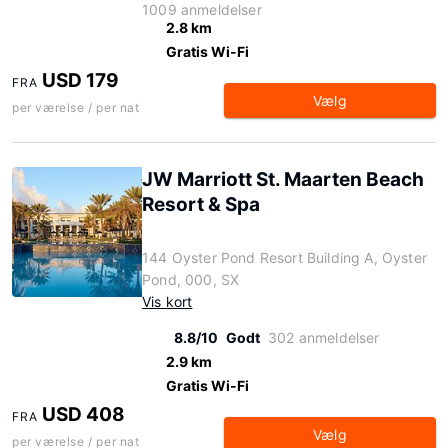
1009 anmeldelser
2.8 km
Gratis Wi-Fi
USD 179
FRA
Vælg
per værelse / per nat
JW Marriott St. Maarten Beach
Resort & Spa
144 Oyster Pond Resort Building A, Oyster
Pond, 000, SX
Vis kort
8.8/10
Godt
302 anmeldelser
2.9 km
Gratis Wi-Fi
USD 408
FRA
Vælg
per værelse / per nat