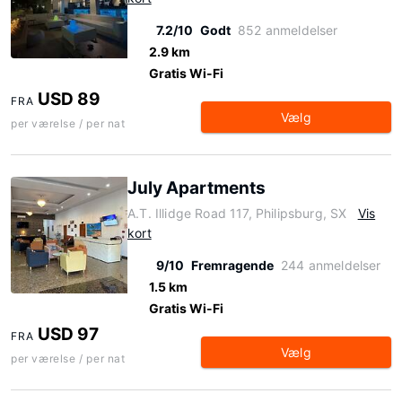
7.2/10
Godt
852 anmeldelser
2.9 km
Gratis Wi-Fi
USD 89
FRA
Vælg
per værelse / per nat
July Apartments
A.T. Illidge Road 117, Philipsburg, SX
Vis
kort
9/10
Fremragende
244 anmeldelser
1.5 km
Gratis Wi-Fi
USD 97
FRA
Vælg
per værelse / per nat