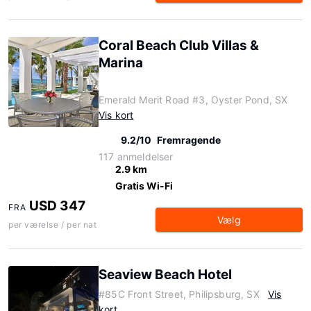
Coral Beach Club Villas &
Marina
Emerald Merit Road #3, Oyster Pond, SX
Vis kort
9.2/10
Fremragende
117 anmeldelser
2.9 km
Gratis Wi-Fi
USD 347
FRA
Vælg
per værelse / per nat
Seaview Beach Hotel
#85C Front Street, Philipsburg, SX
Vis
kort