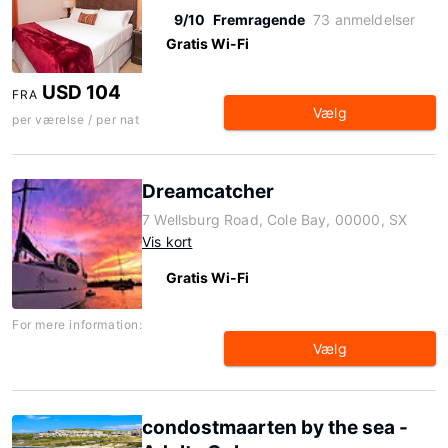
9/10
Fremragende
73 anmeldelser
Gratis Wi-Fi
USD 104
FRA
Vælg
per værelse / per nat
Dreamcatcher
7 Wellsburg Road, Cole Bay, 00000, SX
Vis kort
Gratis Wi-Fi
For mere information:
Vælg
condostmaarten by the sea -