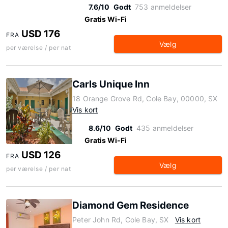
7.6/10
Godt
753 anmeldelser
Gratis Wi-Fi
USD 176
FRA
Vælg
per værelse / per nat
Carls Unique Inn
18 Orange Grove Rd, Cole Bay, 00000, SX
Vis kort
8.6/10
Godt
435 anmeldelser
Gratis Wi-Fi
USD 126
FRA
Vælg
per værelse / per nat
Diamond Gem Residence
Peter John Rd, Cole Bay, SX
Vis kort