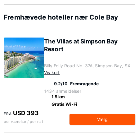
Fremhævede hoteller nær Cole Bay
The Villas at Simpson Bay
Resort
Billy Folly Road No. 37A, Simpson Bay, SX
Vis kort
9.2/10
Fremragende
1434 anmeldelser
1.5 km
Gratis Wi-Fi
USD 393
FRA
Vælg
per værelse / per nat