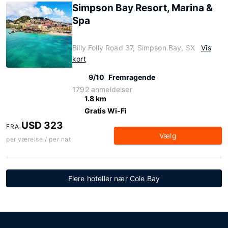
Simpson Bay Resort, Marina &
Spa
Billy Folly Road 37, Simpson Bay, SX
Vis
kort
9/10
Fremragende
1792 anmeldelser
1.8 km
Gratis Wi-Fi
USD 323
FRA
Vælg
per værelse / per nat
Flere hoteller nær Cole Bay