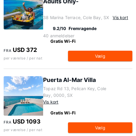
Adults Only-
38 Marina Terrace, Cole Bay, SX
Vis kort
9.2/10
Fremragende
40 anmeldelser
Gratis Wi-Fi
USD 372
FRA
Vælg
per værelse / per nat
Puerta Al-Mar Villa
Topaz Rd 13, Pelican Key, Cole
Bay, 0000, SX
Vis kort
Gratis Wi-Fi
USD 1093
FRA
Vælg
per værelse / per nat