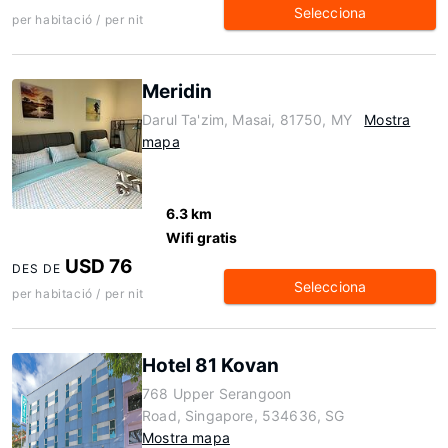
Selecciona
per habitació / per nit
Meridin
Darul Ta'zim, Masai, 81750, MY
Mostra
mapa
6.3 km
Wifi gratis
USD 76
DES DE
Selecciona
per habitació / per nit
Hotel 81 Kovan
768 Upper Serangoon
Road, Singapore, 534636, SG
Mostra mapa