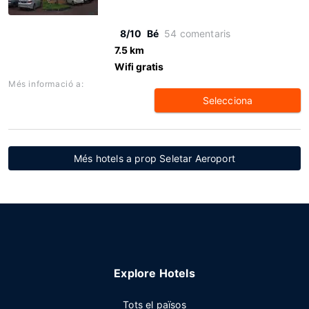
8/10
Bé
54 comentaris
7.5 km
Wifi gratis
Més informació a:
Selecciona
Més hotels a prop Seletar Aeroport
Explore Hotels
Tots el països