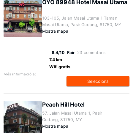
OYO 89948 Hotel Masai Utama
103-105, Jalan Masai Utama 1 Taman
Masai Utama, Pasir Gudang, 81750, MY
Mostra mapa
6.4/10
Fair
23 comentaris
7.4 km
Wifi gratis
Més informació a:
Selecciona
Peach Hill Hotel
57, Jalan Masai Utama 1, Pasir
Gudang, 81750, MY
Mostra mapa