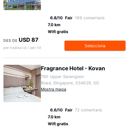
6.8/10
Fair
169 comentaris
7.0 km
Wifi gratis
USD 87
DES DE
Selecciona
per habitació / per nit
Fragrance Hotel - Kovan
760 Upper Serangoon
Road, Singapore, 534629, SG
Mostra mapa
6.6/10
Fair
72 comentaris
7.0 km
Wifi gratis