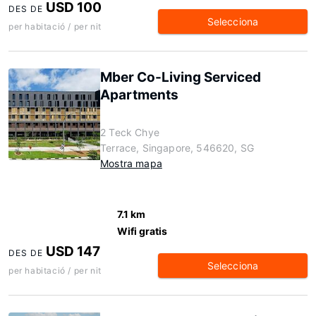
USD 100
DES DE
Selecciona
per habitació / per nit
Mber Co-Living Serviced
Apartments
2 Teck Chye
Terrace, Singapore, 546620, SG
Mostra mapa
7.1 km
Wifi gratis
USD 147
DES DE
Selecciona
per habitació / per nit