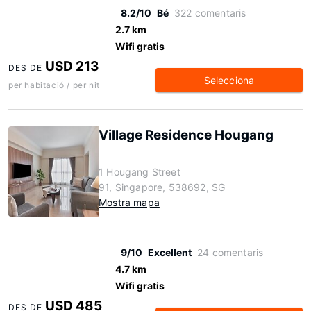
8.2/10
Bé
322 comentaris
2.7 km
Wifi gratis
USD 213
DES DE
Selecciona
per habitació / per nit
Village Residence Hougang
1 Hougang Street
91, Singapore, 538692, SG
Mostra mapa
9/10
Excellent
24 comentaris
4.7 km
Wifi gratis
USD 485
DES DE