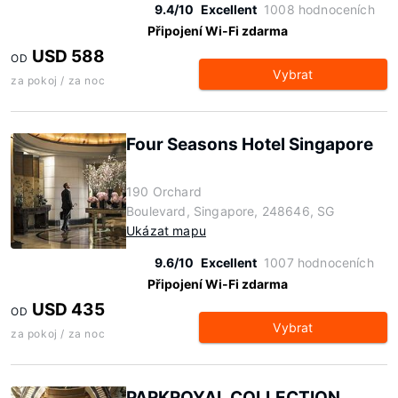
9.4/10
Excellent
1008 hodnoceních
Připojení Wi-Fi zdarma
USD 588
OD
Vybrat
za pokoj / za noc
Four Seasons Hotel Singapore
190 Orchard
Boulevard, Singapore, 248646, SG
Ukázat mapu
9.6/10
Excellent
1007 hodnoceních
Připojení Wi-Fi zdarma
USD 435
OD
Vybrat
za pokoj / za noc
PARKROYAL COLLECTION