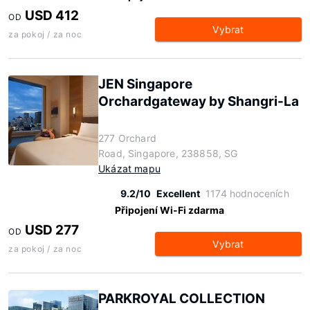
USD 412
OD
Vybrat
za pokoj / za noc
JEN Singapore
Orchardgateway by Shangri-La
277 Orchard
Road, Singapore, 238858, SG
Ukázat mapu
9.2/10
Excellent
1174 hodnoceních
Připojení Wi-Fi zdarma
USD 277
OD
Vybrat
za pokoj / za noc
PARKROYAL COLLECTION