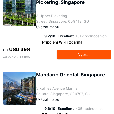
Pickering, Singapore
3 Upper Pickering
Street, Singapore, 059413, SG
Ukázat mapu
9.2/10
Excellent
1012 hodnoceních
Připojení Wi-Fi zdarma
USD 398
OD
Vybrat
za pokoj / za noc
Mandarin Oriental, Singapore
5 Raffles Avenue Marina
Square, Singapore, 039797, SG
Ukázat mapu
9.6/10
Excellent
405 hodnoceních