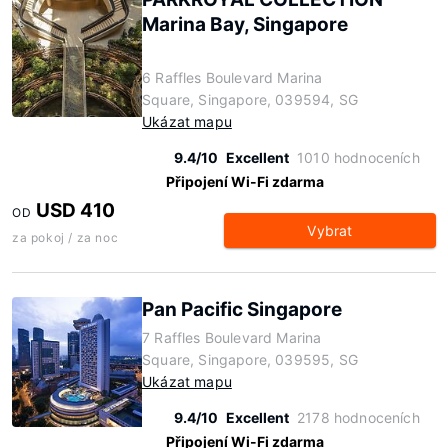
Marina Bay, Singapore
6 Raffles Boulevard Marina
Square, Singapore, 039594, SG
Ukázat mapu
9.4/10
Excellent
1010 hodnoceních
Připojení Wi-Fi zdarma
USD 410
OD
Vybrat
za pokoj / za noc
Pan Pacific Singapore
7 Raffles Boulevard Marina
Square, Singapore, 039595, SG
Ukázat mapu
9.4/10
Excellent
2178 hodnoceních
Připojení Wi-Fi zdarma