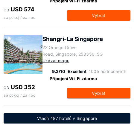
Připojení Wi-Fi zdarma
USD 574
OD
Vybrat
za pokoj / za noc
Shangri-La Singapore
22 Orange Grove
Road, Singapore, 258350, SG
Ukázat mapu
9.2/10
Excellent
1005 hodnoceních
Připojení Wi-Fi zdarma
USD 352
OD
Vybrat
za pokoj / za noc
Všech 487 hotelů v Singapore