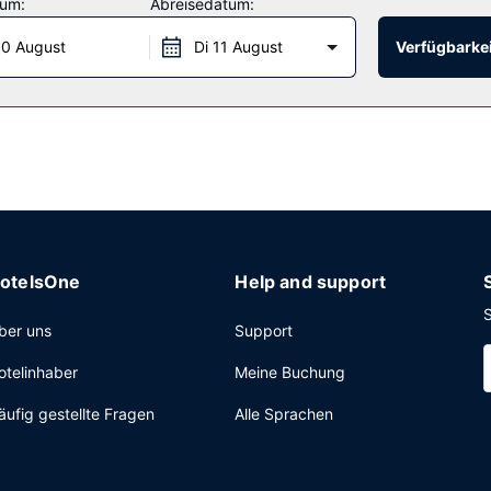
tum:
Abreisedatum:
geschäft.
0 August
Di 11 August
Verfügbarkei
tzte Rezeption, mehrsprachiges Personal und eine Gepäckaufbewahr
otelsOne
Help and support
S
ber uns
Support
otelinhaber
Meine Buchung
äufig gestellte Fragen
Alle Sprachen