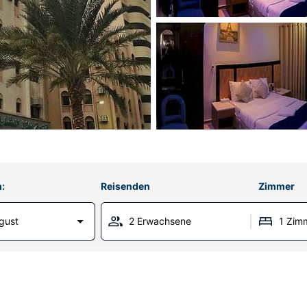
:
Reisenden
Zimmer
gust
2 Erwachsene
1 Zim