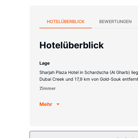
HOTELÜBERBLICK
BEWERTUNGEN
Hotelüberblick
Lage
Sharjah Plaza Hotel in Schardscha (Al Gharb) lieg
Dubai Creek und 17,9 km von Gold-Souk entfernt
Zimmer
Fühl dich in einem der 64 klimatisierten Zimmer
Mehr
Satellitenempfang. Die Badezimmer bieten Dusc
gemacht.
Ausstattung der Anlage
Nimm dir Zeit, um dich im Wellnessbereich verwö