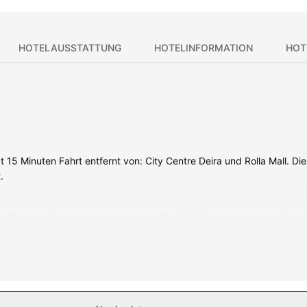
HOTELAUSSTATTUNG
HOTELINFORMATION
HOT
t 15 Minuten Fahrt entfernt von: City Centre Deira und Rolla Mall. Di
.
 mit Flachbildfernseher wie zu Hause. Ein WLAN-Internetzugang (kost
hen und Hausschuhe. Zur Austattung gehören Schreibtische und Was
hnen zu lassen. Dieses Hotel bietet auch kostenloses WLAN, Einkauf