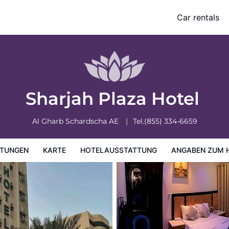
Car rentals
ung
Angaben zum Hotel
Hotelrichtlinien
Sharjah Plaza Hotel
Al Gharb
Schardscha
AE
Tel.
(855) 334-6659
TUNGEN
KARTE
HOTELAUSSTATTUNG
ANGABEN ZUM 