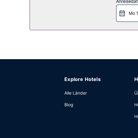
Restaurant
Anreiseda
Sharjah Plaza Hotel hat ein kleines Lebensmittel
Mo 1
Sonstige Einrichtungen
Zum Angebot gehören eine rund um die Uhr bese
Service (kostenlos).
Explore Hotels
H
Alle Länder
Ü
Blog
H
H