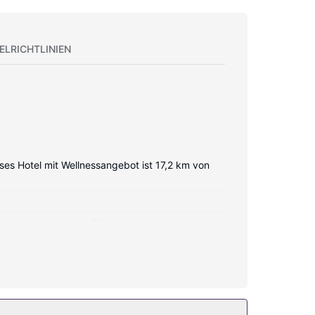
ELRICHTLINIEN
eses Hotel mit Wellnessangebot ist 17,2 km von
enlos) ist ebenso verfügbar wie
serkocher; die Zimmer werden täglich sauber
smöglichkeiten und ein Kamin in der Lobby.