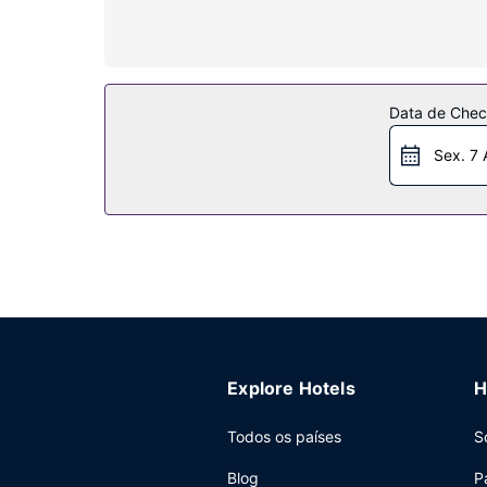
chaleiras elétricas. A limpeza dos quartos é efetu
Serviço do hotel
Ceda à irresistível tentação de uma ida ao spa d
adicionais disponíveis neste hotel.
Data de Check
Restaurante
Sex. 7 
Sharjah Plaza Hotel dispõe de uma loja de conve
Outros serviços
As principais comodidades incluem uma receção 
Explore Hotels
H
Todos os países
S
Blog
P