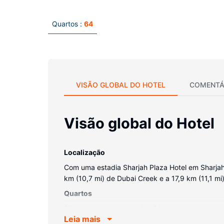
Quartos :
64
VISÃO GLOBAL DO HOTEL
COMENTÁ
Visão global do Hotel
Localização
Com uma estadia Sharjah Plaza Hotel em Sharjah (
km (10,7 mi) de Dubai Creek e a 17,9 km (11,1 mi
Quartos
Sinta-se em casa num dos 64 quartos com ar cond
Leia mais
do dia, assista a uma seleção de canais via sat