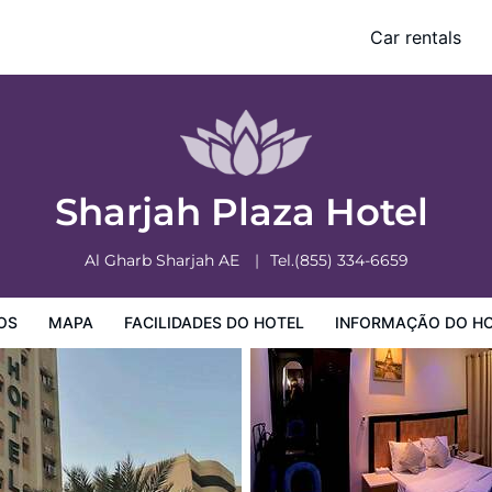
Car rentals
o Hotel
Informação do Hotel
Regulamentos do Hotel
Sharjah Plaza Hotel
Al Gharb
Sharjah
AE
Tel.
(855) 334-6659
OS
MAPA
FACILIDADES DO HOTEL
INFORMAÇÃO DO H