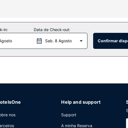
ada diária.
e serviço completo do local. Wi-fi grátis, lojas no local e uma larei
-in:
Data de Check-out:
Agosto
Sab. 8 Agosto
Confirmar disp
niência.
aberta 24 horas, assistência multilingue e armazenamento de bagag
otelsOne
Help and support
S
obre nos
Support
arceiros
A minha Reserva