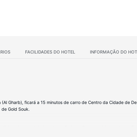
RIOS
FACILIDADES DO HOTEL
INFORMAÇÃO DO HOT
Al Gharb), ficará a 15 minutos de carro de Centro da Cidade de Deira
) de Gold Souk.
icionado e um televisor de ecrã plano. O acesso à internet sem fios
élite. As casas de banho estão equipadas com um polibã e chinelos. 