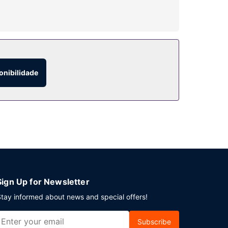
ra no lobby são algumas das comodidades
onibilidade
em. Há estacionamento grátis no local.
Sign Up for Newsletter
tay informed about news and special offers!
Subscribe