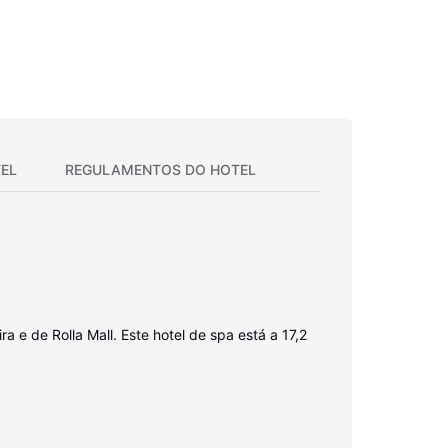
EL
REGULAMENTOS DO HOTEL
 e de Rolla Mall. Este hotel de spa está a 17,2
 permite-lhe estar sempre contactável. Ao final
As comodidades incluem ainda secretárias e