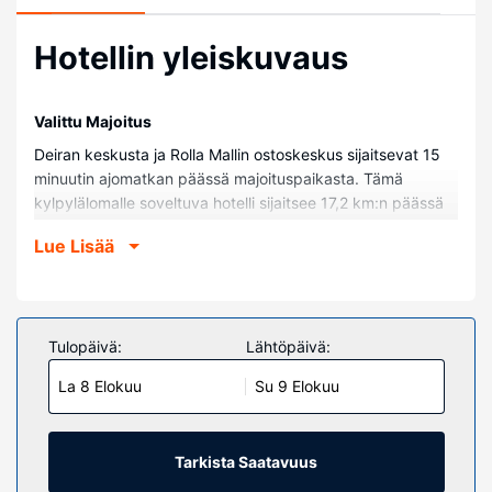
Hotellin yleiskuvaus
Valittu Majoitus
Deiran keskusta ja Rolla Mallin ostoskeskus sijaitsevat 15
minuutin ajomatkan päässä majoituspaikasta. Tämä
kylpylälomalle soveltuva hotelli sijaitsee 17,2 km:n päässä
kohteesta Dubain poukama ja 17,9 km:n päässä kohteesta
Lue Lisää
Kultabasaari.
Huoneet
Kaikissa 64 huoneessa on ilmastointi ja taulutelevisio.
Mukavuuksiin kuuluu satelliittikanavat sekä ilmainen
Tulopäivä:
Lähtöpäivä:
langaton internetyhteys. Käytössäsi on kylpyhuone, josta
La 8 Elokuu
Su 9 Elokuu
löytyy suihku ja tohvelit. Huone siivotaan päivittäin.
Huoneissa on työpöytä ja vedenkeitin.
Kiinteistön miellyttävyys
Tarkista Saatavuus
Voit rentoutua ja hemmotella itseäsi palveluihin kuuluvassa