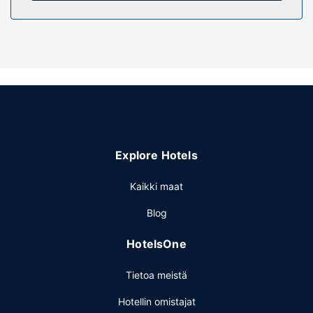
täyden palvelun kylpylässä. Tämän hotellin palveluihin
kuuluu ilmainen langaton internetyhteys,
ostosmahdollisuuksia paikan päällä ja takka aulassa.
Ravintola
Sharjah Plaza Hotel tarjoaa asiakkailleen myymälän.
Muut mukavuudet
Käytössäsi on ympäri vuorokauden auki oleva vastaanotto,
kielitaitoinen henkilökunta ja matkatavarasäilytys.
Palveluihin kuuluu ilmainen pysäköinti.
Explore Hotels
Kaikki maat
Blog
HotelsOne
Tietoa meistä
Hotellin omistajat