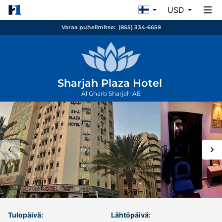
USD
Varaa puhelimitse:
(855) 334-6659
Sharjah Plaza Hotel
Al Gharb
Sharjah
AE
Tulopäivä:
Lähtöpäivä: