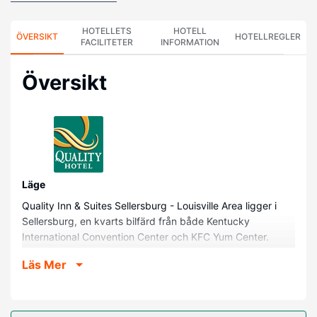
HOTELLETS
HOTELL
ÖVERSIKT
HOTELLREGLER
FACILITETER
INFORMATION
Översikt
Läge
Quality Inn & Suites Sellersburg - Louisville Area ligger i
Sellersburg, en kvarts bilfärd från både Kentucky
International Convention Center och KFC Yum Center.
Detta hotell ligger 17,8 km från Louisville Slugger Museum
Läs Mer
(baseballmuseum) och 13,6 km från Ohio River.
Hotellrum
Känn dig som hemma i ett av de 77 luftkonditionerade