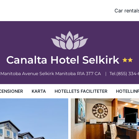
Car rental
ciliteter
Hotellinformation
Hotellregler
Canalta Hotel Selkirk
1 Manitoba Avenue
Selkirk
Manitoba
R1A 3T7
CA
Tel.
(855) 334
CENSIONER
KARTA
HOTELLETS FACILITETER
HOTELLIN