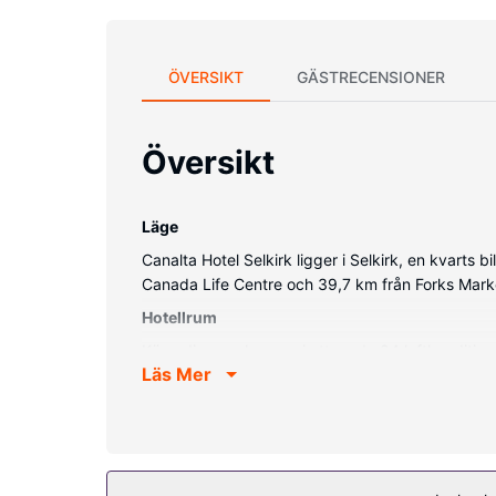
ÖVERSIKT
GÄSTRECENSIONER
Översikt
Läge
Canalta Hotel Selkirk ligger i Selkirk, en kvarts
Canada Life Centre och 39,7 km från Forks Mark
Hotellrum
Känn dig som hemma i ett av de 84 luftkondition
Läs Mer
medan kabelkanaler står för underhållningen. Pri
tebryggare.
Bekvämligheter på anläggningen
Här erbjuds bland annat inomhuspool, bubbelpool