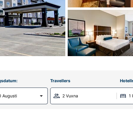
gsdatum:
Travellers
Hotel
 Augusti
2 Vuxna
1