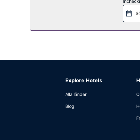
Restaurang
Incheck
En gratis kontinental frukost ingår.
Sö
Övriga bekvämligheter
Gäster har tillgång till bland annat business-ser
Explore Hotels
H
Alla länder
O
Blog
H
F