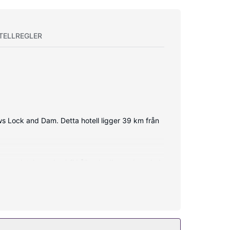
TELLREGLER
rews Lock and Dam. Detta hotell ligger 39 km från
etanslutning och wi-fi håller du dig uppkopplad,
å rummet finns telefon, skrivbord och kaffe- och
at.