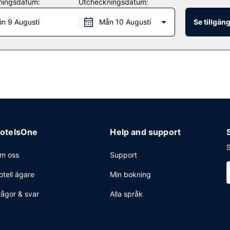
ningsdatum:
Utcheckningsdatum:
n 9 Augusti
Mån 10 Augusti
Se tillgän
vice dygnet runt, kemtvätt/tvättjänster och reception (öppen dygnet r
otelsOne
Help and support
S
m oss
Support
otell ägare
Min bokning
rågor & svar
Alla språk