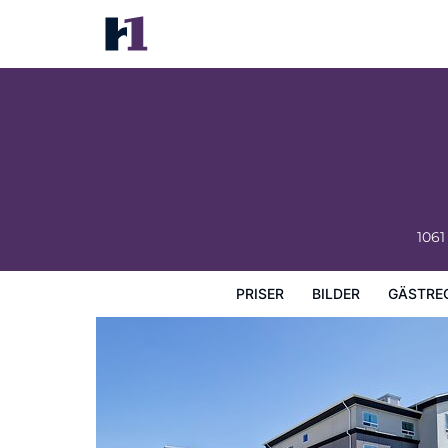
Canalta Hotel Selkirk
Priser
Bilder
Gästrecensioner
Karta
Hotellets fa
106
PRISER
BILDER
GÄSTRE