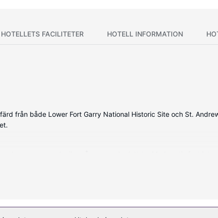
HOTELLETS FACILITETER
HOTELL INFORMATION
HO
 bilfärd från både Lower Fort Garry National Historic Site och St. And
et.
erade rummen med mikrovågsugn och platt-tv. Med gratis fast intern
vat badrum med badkar/dusch, gratis toalettartiklar och hårtorkar. P
 och bastu. Boendet har även gratis wi-fi, bankettsal och varuautom