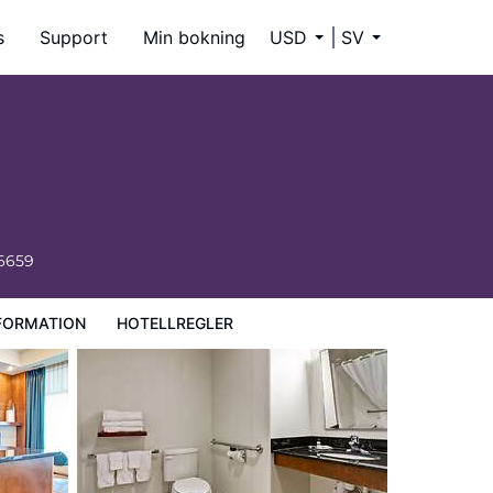
s
Support
Min bokning
USD
SV
-6659
FORMATION
HOTELLREGLER