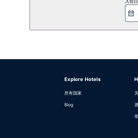
入住日
您可以去EVEN® Kitchen & Bar​餐厅
周五 06:30 至 09:30，周末 07:30 至 10:30。
其他设施
特色服务/设施包括24 小时商务中心、24 小时前
室。酒店提供收费自助停车。
Explore Hotels
H
所有国家
Blog