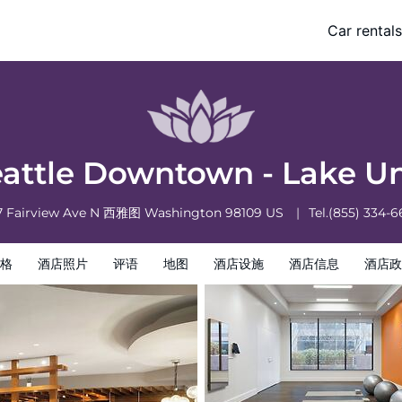
n by IHG
Car rentals
信息
酒店政策
attle Downtown - Lake U
7 Fairview Ave N
西雅图
Washington
98109
US
Tel.
(855) 334-6
格
酒店照片
评语
地图
酒店设施
酒店信息
酒店政