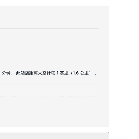
 分钟。 此酒店距离太空针塔 1 英里（1.6 公里），
线和无线上网，方便您与朋友保持联系；另提供有线频