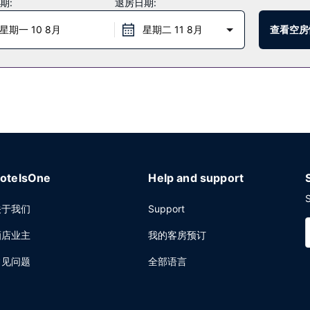
期:
退房日期:
吃点便餐，也可在这里的酒吧/酒廊小酌一杯轻松一下。还可以选择待在房间里，
星期一 10 8月
星期二 11 8月
查看空房
台服务和行李寄存。计划在西雅图举办活动？这家酒店拥有 188 平方米（2
otelsOne
Help and support
S
关于我们
Support
酒店业主
我的客房预订
常见问题
全部语言