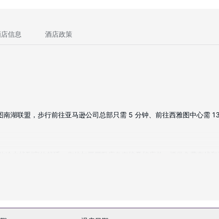
酒店信息
酒店政策
于西雅图南湖联盟，步行前往亚马逊公司总部只需 5 分钟、前往西雅图中心需 13
您定能在旅途中找到家的舒适。您的加厚层卧床备有埃及棉床单。提供免费有
用品和吹风机。
景。此酒店的其他特色包括免费 WiFi、旅游/票务服务和野餐区。