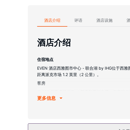
酒店介绍
评语
酒店设施
酒店介绍
住宿地点
EVEN 酒店西雅图市中心 - 联合湖 by IHG位
距离派克市场 1.2 英里（2 公里）。
客房
有 123 间客房提供iPod 基座和平板电视；
更多信息
道，可满足您的娱乐需求。私人浴室提供名牌洗护
物业设施
享受24 小时健身中心等度假设施，或者到花园欣赏美
餐厅