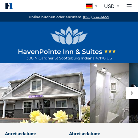
USD
Online buchen oder anrufen:
(855) 334-6659
HavenPointe Inn & Suites
300 N Gardner St
Scottsburg
Indiana
47170
US
Anreisedatum:
Abreisedatum: