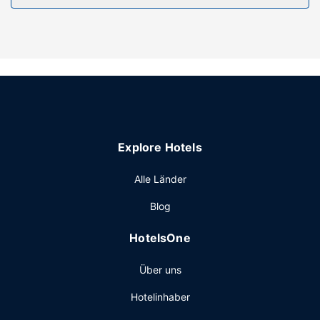
Restaurant
Nutz den Zimmerservice dieses Motels. Ein inbegriffenes
Frühstück zum Mitnehmen wird täglich von 07:00 Uhr bis
09:00 Uhr angeboten.
Sonstige Einrichtungen
Zum Angebot gehören ein Express-Check-out, eine rund
um die Uhr besetzte Rezeption und ein Verkaufsautomat.
Vor Ort gibt es Folgendes: Parken ohne Service
Explore Hotels
(kostenlos).
Alle Länder
Blog
HotelsOne
Über uns
Hotelinhaber