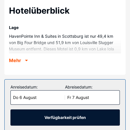
Hotelüberblick
Lage
HavenPointe Inn & Suites in Scottsburg ist nur 49,4 km
von Big Four Bridge und 51,9 km von Louisville Slugger
Museum entfernt. Dieses Motel ist 0,9 km von Lake Iola
Park und 1,2 km von Beechwood Park entfernt.
Mehr
Zimmer
Fühl dich in einem der 26 klimatisierten Zimmer mit
Kühlschrank und LED-Fernseher wie zu Hause. Ein WLAN-
Internetzugang (kostenlos) steht zur Verfügung. Zur
Anreisedatum:
Abreisedatum:
Austattung gehören Mikrowellen und
Do 6 August
Fr 7 August
Verdunkelungsvorhänge sowie Telefone, mit denen du
kostenlose Ortsgespräche führen kannst.
Ausstattung der Anlage
Verfügbarkeit prüfen
Kostenloses WLAN und ein Verkaufsautomat gehören zur
Austattung.