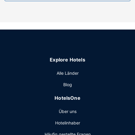
Ausstattung der Anlage
Zahlreiche Freizeiteinrichtungen (z. B. Fitnessbereich (rund
um die Uhr geöffnet) und Außenpool (je nach Saison
geöffnet)) lassen keine Langeweile aufkommen. Dieses
Hotel bietet auch kostenloses WLAN, ein Bankettsaal und
ein Verkaufsautomat.
Restaurant
Holiday Inn Express Boston - Saugus by IHG hat eine
Explore Hotels
Snackbar. Ein inbegriffenes Frühstücksbuffet wird unter
der Woche von 06:30 Uhr bis 09:30 Uhr und am
Alle Länder
Wochenende von 07:00 Uhr bis 10:00 Uhr angeboten.
Sonstige Einrichtungen
Blog
Zum Angebot gehören ein rund um die Uhr geöffnetes
HotelsOne
Businesscenter, ein Express-Check-in und ein Express-
Check-out. Wenn du eine Veranstaltung in Saugus planst,
Über uns
ist dieses Hotel eine gute Wahl, denn zu den 400
Quadratfuß (37 Quadratmeter) großen
Hotelinhaber
Veranstaltungsräumlichkeiten zählen Konferenzfläche und
Tagungsräume. Vor Ort gibt es Folgendes: Parken ohne
Häufig gestellte Fragen