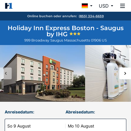
USD
Online buchen oder anrufen:
(855) 334-6659
Holiday Inn Express Boston - Saugus
by IHG
999 Broadway
Saugus
Massachusetts
01906
US
Anreisedatum:
Abreisedatum:
So 9 August
Mo 10 August