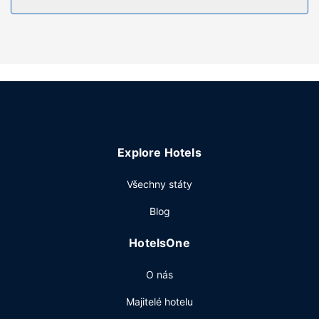
zdarma a vysoušeč vlasů.
Vybavení nemovitosti
Můžete využít širokou nabídku rekreačních zařízení, mezi
něž patří mimo jiné fitness centrum s nepřetržitým
provozem a venkovní bazén (se sezónním provozem).
Tento hotel dále nabízí: bezdrátový internet zdarma,
společenský sál a prodejní automat.
Restaurace
Explore Hotels
Něco dobrého k zakousnutí vám nabídne snack bar /
lahůdky. Ve všední dny od 6:30 do 9:30 a o víkendu od
Všechny státy
7:00 do 10:00 budete zváni na bufetovou snídani zdarma.
Další vybavení
Blog
Hostům jsou k dispozici business centrum s nepřetržitým
HotelsOne
provozem, expresní ubytování a expresní odhlášení při
odjezdu. Hodláte uspořádat obchodní nebo společenskou
O nás
akci? V tomto hotelu můžete využít konferenční prostory o
2
velikosti 37 m
(mj. konferenční prostory a zasedací
Majitelé hotelu
místnosti). Přímo v areálu je hostům k dispozici samostatné