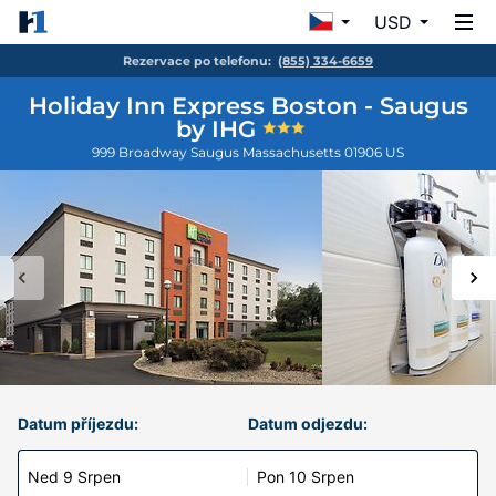
USD
Rezervace po telefonu:
(855) 334-6659
Holiday Inn Express Boston - Saugus
by IHG
999 Broadway
Saugus
Massachusetts
01906
US
Datum příjezdu:
Datum odjezdu:
Ned 9 Srpen
Pon 10 Srpen