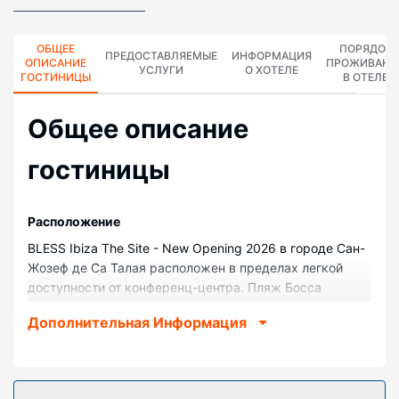
ОБЩЕЕ
ПОРЯДОК
ПРЕДОСТАВЛЯЕМЫЕ
ИНФОРМАЦИЯ
ОПИСАНИЕ
ПРОЖИВАНИ
УСЛУГИ
О ХОТЕЛЕ
ГОСТИНИЦЫ
В ОТЕЛЕ
Общее описание
гостиницы
Pасположение
BLESS Ibiza The Site - New Opening 2026 в городе Сан-
Жозеф де Са Талая расположен в пределах легкой
доступности от конференц-центра. Пляж Босса
находится в 1 минутах езды на автомобиле, а Гавань
Дополнительная Информация
Ботафоч — в 6 минутах езды. Отель с пляжем —
вариант с прекрасным расположением: Далт-Вила
находится в 4,9 км, Порт Ибица — в 5,2 км от него.
Номера