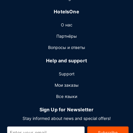
Зайдите в ресторан TATEL Ibiza — один из 5
ресторанов, которыми располагает этот отель. Тем,
HotelsOne
кому не хочется покидать свой номер, предлагается
круглосуточное обслуживание номеров. Если вам
О нас
захотелось выпить освежающий напиток, загляните в
бар на пляже, 6 баров/лаунжей или 3 баров у
Партнёры
бассейна. Завтрак (шведский стол) предлагается
ежедневно с 7:30 до 11:00 за дополнительную плату.
Вопросы и ответы
Другие особенности
Help and support
Для удобства гостей предоставляется следующее:
бизнес-центр, круглосуточная работа стойки
Support
регистрации и многоязычный персонал. Для
проведения мероприятий предоставляется
Мои заказы
следующее: конференц-центр и 5 комнат(ы) для
Все языки
переговоров. Предоставляется ограниченная
парковка.
Sign Up for Newsletter
Stay informed about news and special offers!
Subscribe