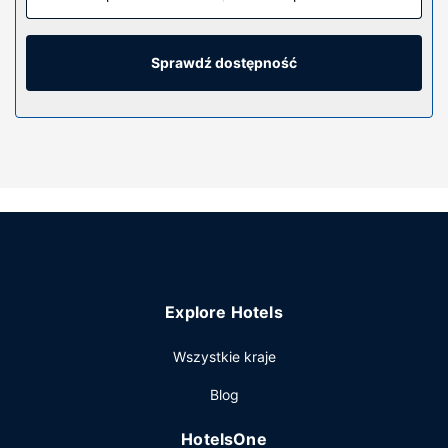
umeblowany balkon lub patio. Bezpłatny bezprzewodowy
dostęp do internetu zapewni łączność ze światem.
Wyposażenie łazienki: bezpłatne przybory toaletowe i
Sprawdź dostępność
suszarki do włosów.
Udogodnienia w obiekcie
Zrelaksuj się w spa, które oferuje masaż, zabiegi na ciało i
zabiegi na twarz. Dostępne udogodnienia rekreacyjne to 3
baseny odkryte i siłownia. Ten hotel oferuje takie
udogodnienia jak bezpłatny bezprzewodowy dostęp do
internetu, obsługa portierska i usługi niani (za dopłatą).
Restauracja
Zjedz coś w restuaracji TATEL Ibiza jednej z 5 restauracji
Explore Hotels
w obiekcie takim jak hotel's lub zostań w pokoju i
skorzystaj z całodobowej obsługi pokojowej. Ożywcze
Wszystkie kraje
napoje znajdziesz w jednym z lokali: bar plażowy, 6
bary/salony klubowe i 3 bary przy basenie. Śniadanie w
Blog
formie bufetu jest podawane codziennie od 7:30 do 11 za
opłatą.
HotelsOne