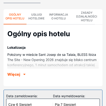
ZASADY
OGÓLNY
USŁUGI
INFORMACJA
DZIAŁALNOŚCI
OPIS HOTELU
HOTELOWE
O HOTELU
HOTELU
Ogólny opis hotelu
Lokalizacja
Położony w mieście Sant Josep de sa Talaia, BLESS Ibiza
The Site - New Opening 2026 znajduje się blisko centrum
konferencyjnego, 1 minut samochodem od atrakcji takiej
jak Plaża Bossa i 6 minut od miejsca takiego jak Marina
Więcej
Botafoch. Hotel (przy plaży) znajduje się 4,9 km od
atrakcji takiej jak Dalt Vila i 5,2 km od miejsca takiego jak
Port w Ibizie.
Pokoje
Data zameldowania:
Data wymeldowania:
Poczuj się jak w domu w 461 klimatyzowanych pokojach,
Czw 6 Sierpień
Pia 7 Sierpień
których wyposażenie to minibar. Do pokoju przylega