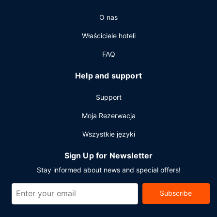
Pozostałe udogodnienia
O nas
Udogodnienia biznesowe to centrum biznesowe, recepcja
całodobowa oraz personel wielojęzyczny. Ten obiekt typu
Właściciele hoteli
hotel zapewnia udogodnienia konferencyjne takie jak
centrum konferencyjne i 5 sale konferencyjne.
FAQ
Udogodnienia na miejscu to ograniczone parkowanie.
Help and support
Support
Moja Rezerwacja
Wszystkie języki
Sign Up for Newsletter
Stay informed about news and special offers!
Subscribe