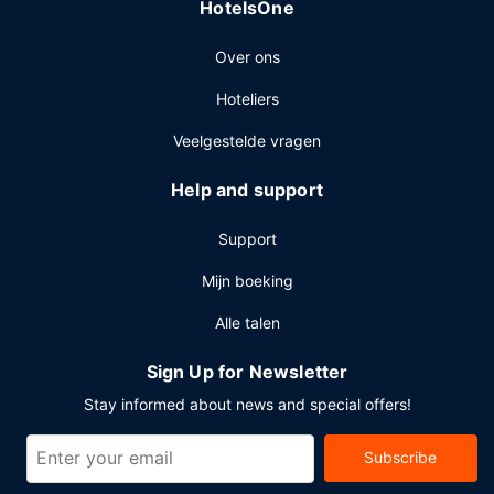
HotelsOne
Enkele van de voorzieningen zijn een businesscentrum,
een 24-uurs receptie en meertalig personeel. Een
Over ons
conferentiecentrum en 5 vergaderruimtes zijn enkele van
de evenementfaciliteiten in dit hotel. Ter plaatse heb je een
Hoteliers
beperkt aantal parkeerplaatsen.
Veelgestelde vragen
Help and support
Support
Mijn boeking
Alle talen
Sign Up for Newsletter
Stay informed about news and special offers!
Subscribe