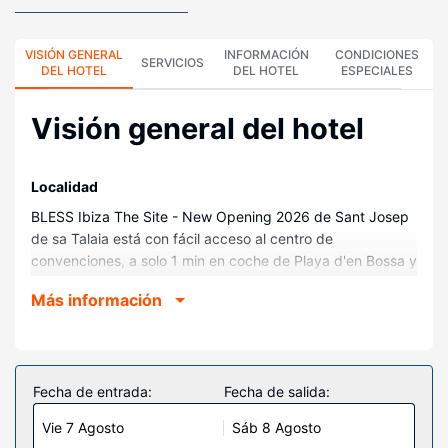
VISIÓN GENERAL
INFORMACIÓN
CONDICIONES
SERVICIOS
DEL HOTEL
DEL HOTEL
ESPECIALES
Visión general del hotel
Localidad
BLESS Ibiza The Site - New Opening 2026 de Sant Josep
de sa Talaia está con fácil acceso al centro de
convenciones, a solo 1 min en coche de Playa d'en Bossa y
a 6 min de Puerto deportivo Botafoch. Además, este hotel
Más información
de playa se encuentra a 4,9 km de Dalt Vila y a 5,2 km de
Puerto de Ibiza.
Habitaciones
Te sentirás como en tu propia casa en cualquiera de las
Fecha de entrada:
Fecha de salida:
461 habitaciones con aire acondicionado y minibar. Las
Vie 7 Agosto
Sáb 8 Agosto
habitaciones disponen de balcón o patio con mobiliario.