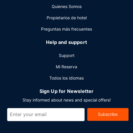
Quienes Somos
Tendrás un centro de negocios, un servicio de recepción
las 24 horas y atención multilingüe a tu disposición. Las
Propietarios de hotel
instalaciones para eventos de este hotel incluyen centro
de conferencias y 5 salas de reuniones. Hay un
Preguntas más frecuentes
aparcamiento limitado disponible.
Help and support
Support
Mi Reserva
Todos los idiomas
Sign Up for Newsletter
Stay informed about news and special offers!
Subscribe