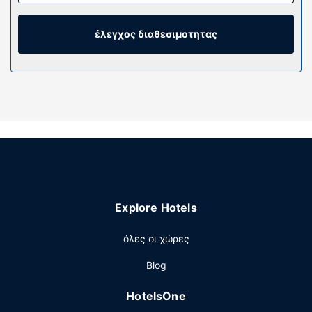
Παραμείνετε online με δωρεάν ασύρματη πρόσβαση στο
ίντερνετ που προσφέρεται. Τα μπάνια διαθέτουν δωρεάν
προϊόντα προσωπικής περιποίησης και πιστολάκια
έλεγχος διαθεσιμοτητας
μαλλιών.
Παροχές καταλύματος
Χαλαρώστε στο πλήρως εξοπλισμένο σπα, όπου
μπορείτε να απολαύσετε μασάζ, θεραπείες περιποίησης
σώματος και θεραπείες περιποίησης προσώπου. Είμαστε
σίγουροι ότι θα εκτιμήσετε τις ψυχαγωγικές
δυνατότητες, όπως τις 3 εξωτερικές πισίνες, καθώς και
το health club. Σε αυτό το ξενοδοχείο θα βρείτε επίσης
δωρεάν ασύρματο ίντερνετ, υπηρεσίες concierge και
μπέιμπι-σίτινγκ (επιπλέον χρέωση).
Explore Hotels
Εστιατόριο
όλες οι χώρες
Πάρτε κάτι να φάτε στο TATEL Ibiza, ένα από τα 5
εστιατόρια που υπάρχουν σε αυτό το ξενοδοχείο ή
Blog
μείνετε μέσα και επωφεληθείτε από το 24ωρo room
service. Αν χρειάζεστε ένα δροσιστικό ποτό,
HotelsOne
επισκεφτείτε το beach bar ή ένα από τα 6 μπαρ/lounge ή