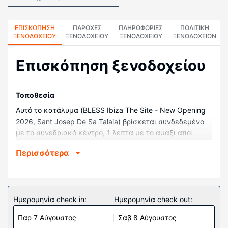
ΕΠΙΣΚΌΠΗΣΗ
ΠΑΡΟΧΕΣ
ΠΛΗΡΟΦΟΡΊΕΣ
ΠΟΛΙΤΙΚΗ
ΞΕΝΟΔΟΧΕΊΟΥ
ΞΕΝΟΔΟΧΕΙΟΥ
ΞΕΝΟΔΟΧΕΊΟΥ
ΞΕΝΟΔΟΧΕΊΩΝ
Επισκόπηση ξενοδοχείου
Τοποθεσία
Αυτό το κατάλυμα (BLESS Ibiza The Site - New Opening
2026, Sant Josep De Sa Talaia) βρίσκεται συνδεδεμένο
με το συνεδριακό κέντρο, 1 λεπτά με το αμάξι από:
Παραλία Bossa και 6 λεπτά από: Μαρίνα Botafoch.
Περισσότερα
Ξενοδοχείο4 Αυτό το παραλιακό κατάλυμα απέχει 4,9
χλμ. από: Dalt Vila και 5,2 χλμ. από: Λιμάνι της Ίμπιζας.
Δωμάτια
Νιώστε σαν στο σπίτι σας σε ένα από τα 461
Ημερομηνία check in:
Ημερομηνία check out:
κλιματιζόμενα δωμάτια, όπου θα βρείτε την εξής
Παρ 7 Αύγουστος
Σάβ 8 Αύγουστος
παροχή: μίνι μπαρ. Τα δωμάτια διαθέτουν μπαλκόνια.