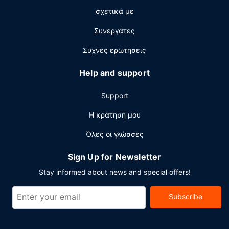
3 μπαρ δίπλα στην πισίνα. Με επιπλέον χρέωση είναι
σχετικά με
διαθέσιμο πρωινό (σε μπουφέ) καθημερινά μεταξύ 7:30
π.μ. - 11:00 π.μ..
Συνεργάτες
Άλλες παροχές
Συχνες ερωτησεις
Στις σημαντικές παροχές περιλαμβάνονται ένα
επιχειρηματικό κέντρο, ρεσεψιόν όλο το 24ωρο και
Help and support
πολύγλωσσο προσωπικό. Οι εγκαταστάσεις εκδηλώσεων
σε αυτό το ξενοδοχείο αποτελούνται από ένα
Support
συνεδριακό κέντρο και 5 αίθουσες συνεδριάσεων. Στους
χώρους μας θα βρείτε στάθμευση με περιορισμούς.
Η κράτησή μου
Όλες οι γλώσσες
Sign Up for Newsletter
Stay informed about news and special offers!
Subscribe