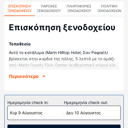
ΕΠΙΣΚΌΠΗΣΗ
ΠΑΡΟΧΕΣ
ΠΛΗΡΟΦΟΡΊΕΣ
ΠΟΛΙΤΙΚΗ
ΞΕΝΟΔΟΧΕΊΟΥ
ΞΕΝΟΔΟΧΕΙΟΥ
ΞΕΝΟΔΟΧΕΊΟΥ
ΞΕΝΟΔΟΧΕΊΩΝ
Επισκόπηση ξενοδοχείου
Τοποθεσία
Αυτό το κατάλυμα (Marin Hilltop Hotel, Σαν Ραφαέλ)
βρίσκεται στην καρδιά της πόλης, 5 λεπτά με το αμάξι
από: Marin County Civic Center (κυβερνητικό κτίριο) και
Πανεπιστήμιο Dominican University of California. Αυτό το
Περισσότερα
ξενοδοχείο απέχει 5 χλμ. από: Πάρκο China Camp State
Park και 5,2 χλμ. από: Ιεραποστολή Mission San Rafael
Arcangel.
Δωμάτια
Ημερομηνία check in:
Ημερομηνία check out:
Νιώστε σαν στο σπίτι σας σε ένα από τα 235 δωμάτια
Κυρ 9 Αύγουστος
Δευ 10 Αύγουστος
με μοναδική διακόσμηση ανά δωμάτιο, όπου υπάρχουν
ψυγείο και τηλεοράσεις LCD. Το κρεβάτι σας (με
ανώστρωμα) διαθέτει κλινοσκεπάσματα υψηλής