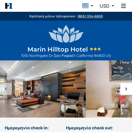
USD
Κράτηση μέσω τηλεφώνου:
(855) 334-6659
Marin Hilltop Hotel
1010 Northgate Dr
Σαν Ραφαέλ
California
94903
US
Ημερομηνία check in:
Ημερομηνία check out: