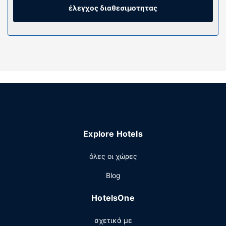
ποιότητας (premium). Mπορείτε να είστε πάντα online με
έλεγχος διαθεσιμοτητας
δωρεάν ασύρματη πρόσβαση στο ίντερνετ κι επίσης
παρέχονται για τη διασκέδασή σας ψηφιακά κανάλια. Τα
ιδιωτικά μπάνια με συνδυασμό ντουζιέρας-μπανιέρας
διαθέτουν δωρεάν προϊόντα προσωπικής περιποίησης
και πιστολάκια μαλλιών.
Παροχές καταλύματος
Απολαύστε τις ψυχαγωγικές δυνατότητες, όπως
γυμναστήριο ανοιχτό όλο το 24ωρο, ή χαρείτε τη θέα από
το αίθριο. Οι επιπλέον παροχές σε αυτό το ξενοδοχείο
περιλαμβάνουν δωρεάν ασύρματο ίντερνετ, υπηρεσίες
Explore Hotels
concierge και υπηρεσίες γάμου.
Εστιατόριο
όλες οι χώρες
Απολαύστε καλιφορνέζικη κουζίνα στο Hillside Tavern
Blog
(εστιατόριο) που βρίσκεται δίπλα στην πισίνα. Το
εστιατόριο διαθέτει μπαρ/lounge και προσφέρει θέα
HotelsOne
στην πισίνα. Με επιπλέον χρέωση είναι διαθέσιμο
πρωινό (σε μπουφέ) τις καθημερινές μεταξύ 6:00 π.μ. -
σχετικά με
9:30 π.μ..