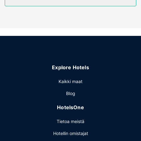
Kiinteistön miellyttävyys
Hotellin tarjoamiin harrastuksiin/mukavuuksiin kuuluu
sisäuima-allas ja ympäri vuorokauden auki oleva
kuntokeskus. Tämän hotellin palveluihin kuuluu muun
muassa langaton internetyhteys (lisämaksusta), concierge-
palvelut ja hääpalvelut.
Ravintola
Majoituspaikan ravintolan, Red Oak Craft Bar,
Explore Hotels
erikoisuuksiin kuuluu kalifornialainen keittiö. Käytössäsi on
myös baari/aulabaari ja huonepalvelu (rajoitettuina
Kaikki maat
aikoina). Hotelli järjestää ilmaiset kutsut, joilla voit tavata
muita asiakkaita. Kutsut järjestetään päivittäin. Ilmainen
Blog
buffetaamiainen tarjoillaan päivittäin.
Muut mukavuudet
HotelsOne
Käytössäsi on kiinteä internetyhteys (lisämaksusta), ympäri
Tietoa meistä
vuorokauden auki oleva business center ja express-
sisäänkirjautuminen. Tämä hotelli tarjoaa asiakkailleen
Hotellin omistajat
1796 neliömetriä kokoustiloja, joihin kuuluu