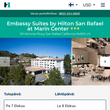
USD
Varaa puhelimitse:
(855) 334-6659
Embassy Suites by Hilton San Rafael
at Marin Center
101 Mcinnis Pkwy
San Rafael
California
94903
US
Tulopäivä:
Lähtöpäivä:
Pe 7 Elokuu
La 8 Elokuu