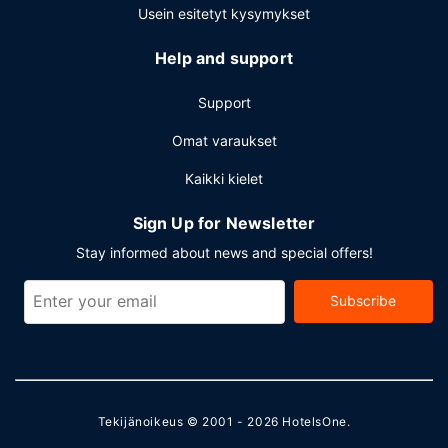
konferenssikeskus ja 14 kokoushuonetta. Palveluihin
Usein esitetyt kysymykset
kuuluu maksullinen omatoiminen pysäköinti.
Help and support
Support
Omat varaukset
Kaikki kielet
Sign Up for Newsletter
Stay informed about news and special offers!
Subscribe
Tekijänoikeus © 2001 - 2026
HotelsOne
.