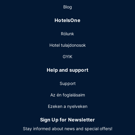
Étterem
Blog
Ebéd vagy vacsora menüt is kipróbálhatsz Abaca, a helyi
étterem kínálatából, amire egyébként fülöp-szigeteki
HotelsOne
ételek típusú választék jellemző. Ha csak snackeket ennél,
a kávézó ajánlatából is falatozhatsz. Remek alkalom az
Rólunk
ismerkedésre a többi vendéggel az ingyenes fogadás,
amely naponta kerül megrendezésre. Zárd a napot egy
Hotel tulajdonosok
frissítő itallal a bár/társalgó kínálatából. Teljes reggelit
szolgálnak fel hétköznapokon 7:00 és 10:00 között, ill.
GYIK
hétvégente felár ellenében 8:00 és 13:00 között.
Help and support
Egyéb felszereltség
A szálláshelyen vegytisztítási/ruhatisztítási szolgáltatások,
Support
24 órában nyitva tartó recepció és több nyelven beszélő
személyzet is igénybe vehető.
Az én foglalásaim
Ezeken a nyelveken
Sign Up for Newsletter
Stay informed about news and special offers!