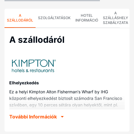
A
A
HOTEL
SZOLGÁLTATÁSOK
SZÁLLÁSHELY
SZÁLLODÁRÓL
INFORMÁCIÓ
SZABÁLYZATA
A szállodáról
Elhelyezkedés
Ez a helyi Kimpton Alton Fisherman's Wharf by IHG
központi elhelyezkedést biztosít számodra San Francisco
szívében, egy 10 perces sétára olyan helyektől, mint pl.
San Franciscó-i Tengerészeti Nemzeti Történelmi Park
További Információk
vagy Ghirardelli tér. Ez a helyi luxusszínvonalú hotel kb.
0,8 km-re található Lombard Street, ill. 0,9 km-re 39-es
móló helyszíneitől.