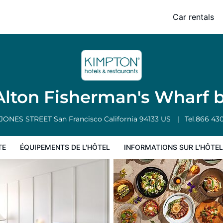
arf by IHG
Car rentals
 l'hôtel
Informations sur l'hôtel
Conditions de l'hôtel
lton Fisherman's Wharf 
 JONES STREET
San Francisco
California
94133
US
Tel.
866 430
TE
ÉQUIPEMENTS DE L'HÔTEL
INFORMATIONS SUR L'HÔTEL