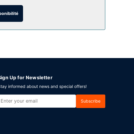
ponibilité
 vous fera découvrir de délicieuses spécialités
café. Pour que vous puissiez faire connaissance
 bien finir la journée, vous trouverez sur place
h 00 (en supplément).
4 h/24 et un personnel polyglotte.
Sign Up for Newsletter
tay informed about news and special offers!
Subscribe