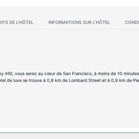
NTS DE L'HÔTEL
INFORMATIONS SUR L'HÔTEL
CONDI
by IHG, vous serez au cœur de San Francisco, à moins de 10 minutes
ôtel de luxe se trouve à 0,8 km de Lombard Street et à 0,9 km de Pie
à la détente et comprennent un minibar et une télévision à écran pl
Frette. L'accès Wi-Fi à Internet gratuit vous permet de rester en con
ble. Une salle de bain privée avec une baignoire ou une douche est 
es de toilette de luxe.
t des soins du visage qui vous sont proposés dans l'enceinte de l'h