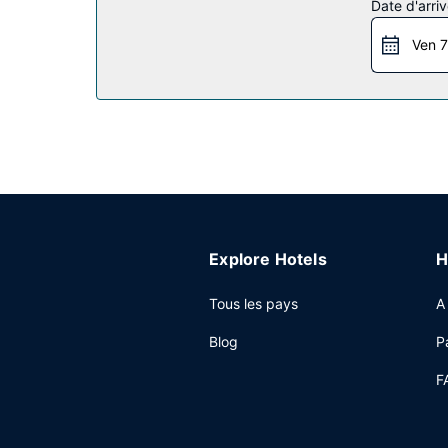
Date d'arriv
Wi-Fi à Internet gratuit, un service de concierger
Ven 7
Restaurant
Tout est prévu sur place pour régaler vos papill
Cuisine des Philippines pour le déjeuner et le dî
avec les autres convives, l'hébergement vous invit
un bar / salon. Un petit déjeuner complet est se
Autres services
Les équipements et services proposés incluent un
Explore Hotels
H
Tous les pays
A
Blog
P
F