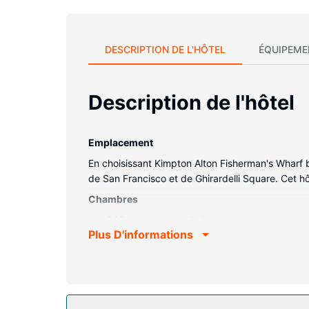
DESCRIPTION DE L'HÔTEL
ÉQUIPEME
Description de l'hôtel
Emplacement
En choisissant Kimpton Alton Fisherman's Wharf 
de San Francisco et de Ghirardelli Square. Cet h
Chambres
Les 248 chambres de l'hébergement vous invitent 
Plus D'informations
une couette en duvet d'oie et des draps italiens 
divertissement est assuré par des chaînes par câ
pommeau de douche à « effet pluie » et des articl
Les services sur place
Prenez soin de vous en profitant des massages e