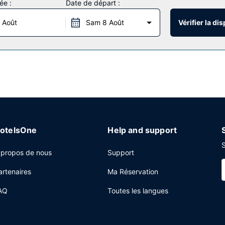
ée :
Date de départ :
ie et une salle de réception.
 Août
Sam 8 Août
Vérifier la dis
es ! Ne manquez pas la cuisine généreuse de Abaca, un restaurant qui
ner. Et pour les petits creux, vous trouverez également sur place un 
e à participer à une réception gratuite organisée tous les jours. Pour
rvi en semaine de 07 h 00 à 10 h 00 et le week-end de 08 h 00 à 13 
 service de nettoyage à sec / blanchisserie, une réception ouverte 2
otelsOne
Help and support
S
 propos de nous
Support
artenaires
Ma Réservation
AQ
Toutes les langues