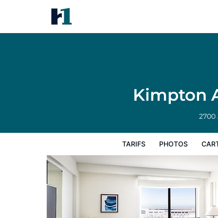
Kimpton Alton Fisherman's Wh
Tarifs
Photos
Carte
Équipements de
Kimpton A
2700
TARIFS
PHOTOS
CAR