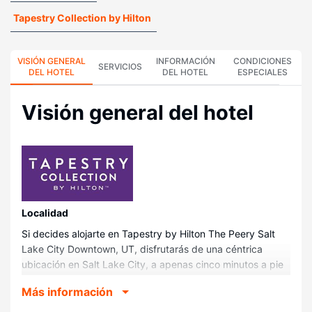
Tapestry Collection by Hilton
VISIÓN GENERAL
INFORMACIÓN
CONDICIONES
SERVICIOS
DEL HOTEL
DEL HOTEL
ESPECIALES
Visión general del hotel
Localidad
Si decides alojarte en Tapestry by Hilton The Peery Salt
Lake City Downtown, UT, disfrutarás de una céntrica
ubicación en Salt Lake City, a apenas cinco minutos a pie
de Wells Fargo Center y Centro de convenciones Salt
Más información
Palace. Además, este hotel se encuentra a 0,6 km de
Capitol Theater y a 1,1 km de Salt Lake Tabernacle.