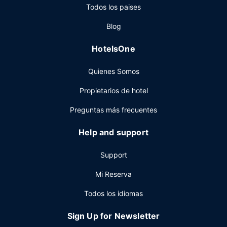
Todos los paises
Sonoma Grill and Wine Bar, uno de los 4 restaurantes de
este hotel. ¿Quieres despejarte? Relájate y disfruta con la
Blog
bebida que quieras en uno de los 2 bares con salón.
Otros servicios
HotelsOne
Tendrás una sala de ordenadores, check-in exprés y
Quienes Somos
check-out exprés a tu disposición. ¿Estás organizando un
evento en Salt Lake City? En este hotel tienes a tu
Propietarios de hotel
disposición 929 metros cuadrados de espacio con zona
para conferencias y 5 salas de reuniones. Hay un
Preguntas más frecuentes
aparcamiento sin asistencia (de pago) disponible.
Help and support
Support
Mi Reserva
Todos los idiomas
Sign Up for Newsletter