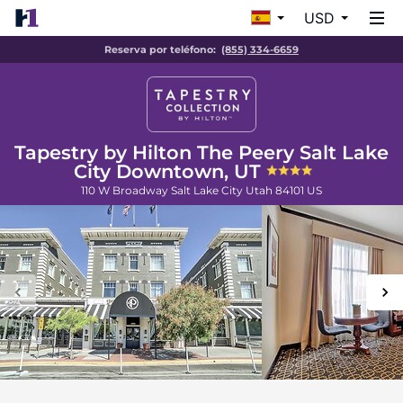
USD
Reserva por teléfono:
(855) 334-6659
Tapestry by Hilton The Peery Salt Lake
City Downtown, UT
110 W Broadway
Salt Lake City
Utah
84101
US