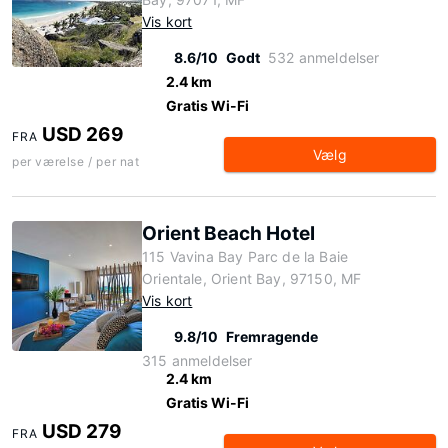
Vis kort
8.6/10
Godt
532 anmeldelser
2.4 km
Gratis Wi-Fi
USD 269
FRA
Vælg
per værelse / per nat
Orient Beach Hotel
115 Vavina Bay Parc de la Baie
Orientale, Orient Bay, 97150, MF
Vis kort
9.8/10
Fremragende
315 anmeldelser
2.4 km
Gratis Wi-Fi
USD 279
FRA