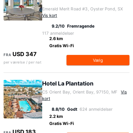
Emerald Merit Road #3, Oyster Pond, SX
Vis kort
9.2/10
Fremragende
117 anmeldelser
2.6 km
Gratis Wi-Fi
USD 347
FRA
Vælg
per værelse / per nat
Hotel La Plantation
C5 Orient Bay, Orient Bay, 97150, MF
Vis
kort
8.8/10
Godt
624 anmeldelser
2.2 km
Gratis Wi-Fi
USD 183
FRA