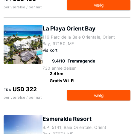
Vælg
per værelse / per nat
La Playa Orient Bay
116 Parc de la Baie Orientale, Orient
Bay, 97150, MF
Vis kort
9.4/10
Fremragende
730 anmeldelser
2.4 km
Gratis Wi-Fi
USD 322
FRA
Vælg
per værelse / per nat
Esmeralda Resort
B.P. 5141, Baie Orientale, Orient
Bay, 97071, MF