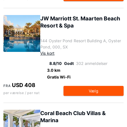
JW Marriott St. Maarten Beach
Resort & Spa
144 Oyster Pond Resort Building A, Oyster
Pond, 000, SX
Vis kort
8.8/10
Godt
302 anmeldelser
3.0 km
Gratis Wi-Fi
USD 408
FRA
Vælg
per værelse / per nat
Coral Beach Club Villas &
Marina