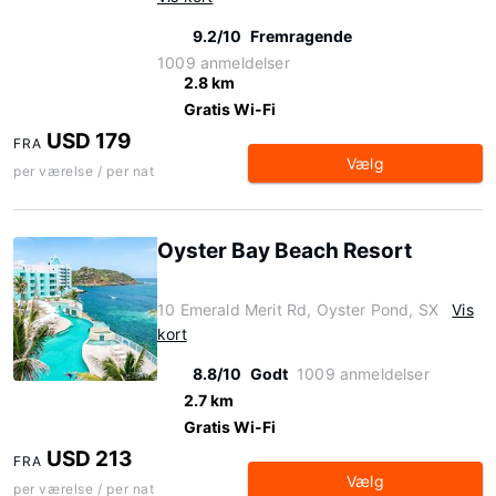
9.2/10
Fremragende
1009 anmeldelser
2.8 km
Gratis Wi-Fi
USD 179
FRA
Vælg
per værelse / per nat
Oyster Bay Beach Resort
10 Emerald Merit Rd, Oyster Pond, SX
Vis
kort
8.8/10
Godt
1009 anmeldelser
2.7 km
Gratis Wi-Fi
USD 213
FRA
Vælg
per værelse / per nat