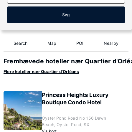
Søg
Search
Map
POI
Nearby
Fremhævede hoteller nær Quartier d'Orlé
Flere hoteller nær Quartier d'Orléans
Princess Heights Luxury
Boutique Condo Hotel
Oyster Pond Road No 156 Dawn
Beach, Oyster Pond, SX
Vis kort