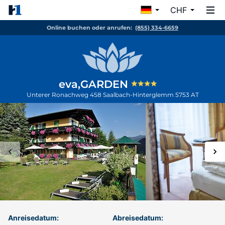
CHF
Online buchen oder anrufen:
(855) 334-6659
eva,GARDEN
Unterer Ronachweg 458
Saalbach-Hinterglemm
5753
AT
Anreisedatum:
Abreisedatum: