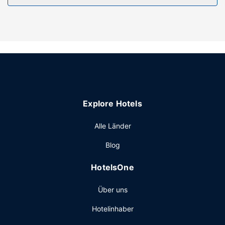
Gesichtsbehandlungen bietet. In deiner Freizeit kannst du
von folgenden Einrichtungen profitieren: Sauna und
Fahrradverleih. Dieses Hotel bietet auch kostenloses
WLAN, ein Skiraum und Unterstützung bei der
Tourenplanung/beim Ticketerwerb. Nahe gelegene
Attraktionen zu erreichen ist dank des Shuttles (gegen
Gebühr) ein Kinderspiel.
Restaurant
Explore Hotels
Dieses Hotel bietet ein Restaurant mit hervorragenden
Speisen. Nutz alternativ den Zimmerservice. Lass deinen
Alle Länder
Tag bei einem Drink an der Bar/Lounge ausklingen. Gegen
Gebühr wird täglich von 07:30 Uhr bis 10:30 Uhr ein
Blog
Frühstücksbuffet angeboten.
Sonstige Einrichtungen
HotelsOne
Zum Angebot gehören ein Textilreinigungsservice,
Über uns
mehrsprachiges Personal und eine Gepäckaufbewahrung.
Vor Ort gibt es Folgendes: Parken ohne Service
Hotelinhaber
(kostenlos).