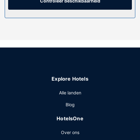
met gratis lokale gesprekken.
Controleer beschikbaarheid
Algemene voorziening
Maak gebruik van handige voorzieningen zoals gratis wifi,
conciërgeservices en oppasservices (toeslag). Dit hotel
bevat ook een open haard in de lobby, gebruik van het
fitnesscentrum in de buurt (met korting) en een bankethal.
Restaurant
Geniet van een maaltijd in het restaurant of blijf op je
kamer en profiteer in dit hotel van de 24-uurs roomservice.
Maak kennis met andere gasten tijdens een gratis
Explore Hotels
receptie, dagelijks aangeboden. Sluit je dag af met een
drankje in een bar/lounge. Dagelijks kun je van 07.30 uur
Alle landen
tot 10.30 uur genieten van een gratis uitgebreid ontbijt.
Overige voorzieningen
Blog
Enkele van de voorzieningen zijn gratis kranten in de
HotelsOne
lobby, een 24-uurs receptie en een bagageopslagruimte.
Over ons