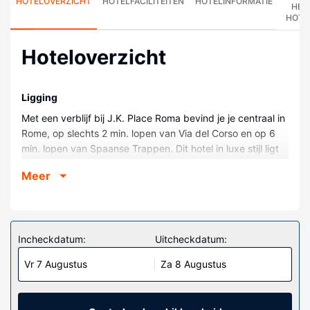
HOTELOVERZICHT
HOTELFACILITEITEN
HOTELINFORMATIE
HET
HOTE
Hoteloverzicht
Ligging
Met een verblijf bij J.K. Place Roma bevind je je centraal in
Rome, op slechts 2 min. lopen van Via del Corso en op 6
min. lopen van Spaanse Trappen. Dit hotel in luxe stijl ligt
op 0,6 km van Piazza di Spagna en op 0,8 km van
Meer
Pantheon.
Kamers
Doe of je thuis bent in één van de 27 kamers met gratis
minibars en een flatscreentelevisie. Dankzij gratis wifi blijf
Incheckdatum:
Uitcheckdatum:
je online, terwijl de tv met satellietzenders zorgt voor het
Vr 7 Augustus
Za 8 Augustus
kijkplezier. De privébadkamers met een douche hebben
gratis toiletartikelen en bidets. Voorzieningen zijn
bijvoorbeeld een kluis, een gratis krant en een telefoon