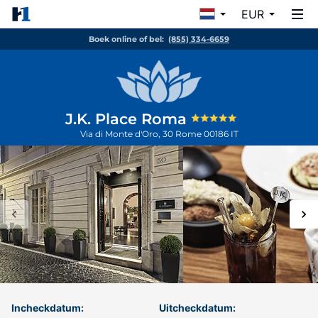
EUR
Boek online of bel:
(855) 334-6659
J.K. Place Roma
Via di Monte d'Oro, 30
Rome
00186
IT
Incheckdatum:
Uitcheckdatum: