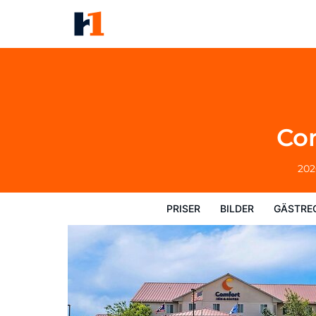
Comfort Inn & Suites Riverton
Priser
Bilder
Gästrecensioner
Kart
Com
202
PRISER
BILDER
GÄSTRE