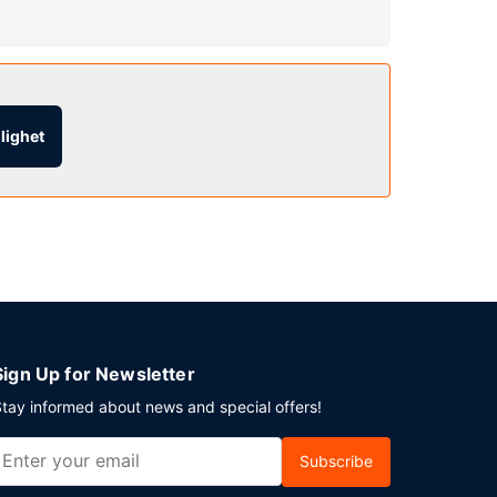
wi-fi och utomhusgrill.
glighet
vgiftsfri parkering erbjuds på plats.
Sign Up for Newsletter
tay informed about news and special offers!
Subscribe