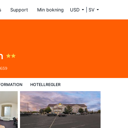
s
Support
Min bokning
USD
SV
on
6659
FORMATION
HOTELLREGLER