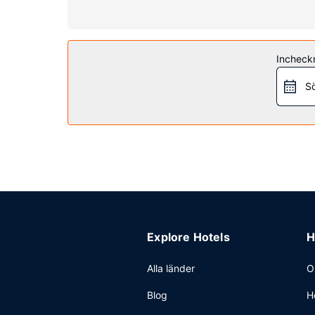
Bekvämligheter på anläggningen
Du får tillgång till bland annat inomhuspool, bub
Restaurang
Incheck
En gratis frukostbuffé ingår.
Sö
Övriga bekvämligheter
Gäster har tillgång till bland annat gratis dagsti
Explore Hotels
H
Alla länder
O
Blog
H