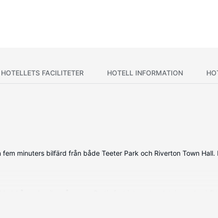
HOTELLETS FACILITETER
HOTELL INFORMATION
HO
en fem minuters bilfärd från både Teeter Park och Riverton Town Hall. 
skåp och mikrovågsugn. Gratis fast internetanslutning och wi-fi til
/dusch, gratis toalettartiklar och hårtorkar. På rummet finns skriv