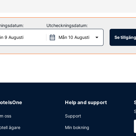
belpool och dygnet runt-öppet fitnesscenter. Boendet har även gratis 
ningsdatum:
Utcheckningsdatum:
n 9 Augusti
Mån 10 Augusti
Se tillgän
dningar i lobbyn, reception (öppen dygnet runt) och tvättmöjligheter. A
otelsOne
Help and support
S
m oss
Support
otell ägare
Min bokning