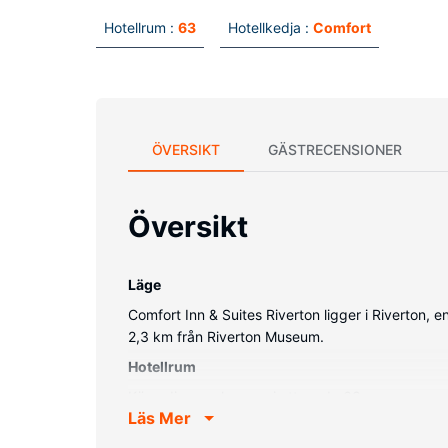
Hotellrum :
63
Hotellkedja :
Comfort
ÖVERSIKT
GÄSTRECENSIONER
Översikt
Läge
Comfort Inn & Suites Riverton ligger i Riverton, 
2,3 km från Riverton Museum.
Hotellrum
Känn dig som hemma i ett av de 63 rummen med kyl
Läs Mer
en platt-tv med kabelkanaler. Badrum med badkar
dagligen.