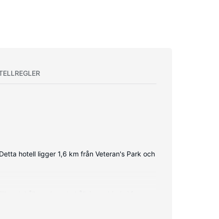
TELLREGLER
Detta hotell ligger 1,6 km från Veteran's Park och
lhandahålls, och underhållning erbjuds i form av
bord och kaffe- och tebryggare. Städning erbjuds