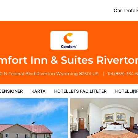
Car rental
a
Hotellets faciliteter
Hotellinformation
Hotellregler
fort Inn & Suites Rivert
0 N Federal Blvd
Riverton
Wyoming
82501
US
Tel.
(855) 334-
CENSIONER
KARTA
HOTELLETS FACILITETER
HOTELLIN