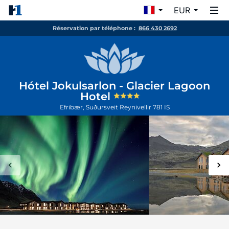
EUR
Réservation par téléphone :
866 430 2692
Hótel Jokulsarlon - Glacier Lagoon
Hotel
Efribær, Suðursveit
Reynivellir
781
IS