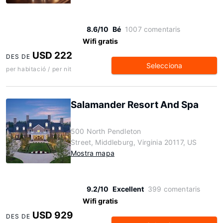
8.6/10
Bé
1007 comentaris
Wifi gratis
USD 222
DES DE
Selecciona
per habitació / per nit
Salamander Resort And Spa
500 North Pendleton
Street, Middleburg, Virginia 20117, US
Mostra mapa
9.2/10
Excellent
399 comentaris
Wifi gratis
USD 929
DES DE