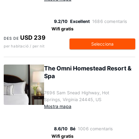
9.2/10
Excellent
1686 comentaris
Wifi gratis
USD 239
DES DE
Selecciona
per habitació / per nit
The Omni Homestead Resort &
Spa
7696 Sam Snead Highway, Hot
Springs, Virginia 24445, US
Mostra mapa
8.6/10
Bé
1006 comentaris
Wifi gratis