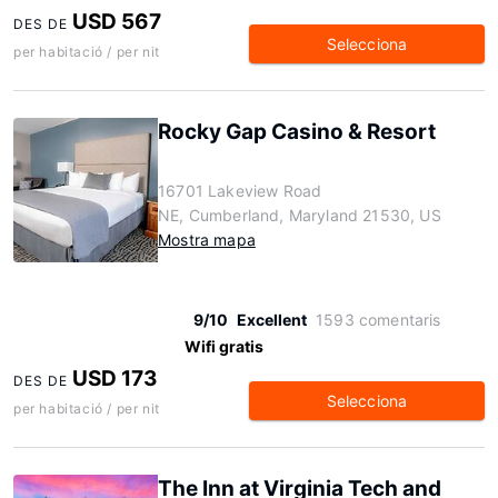
USD 567
DES DE
Selecciona
per habitació / per nit
Rocky Gap Casino & Resort
16701 Lakeview Road
NE, Cumberland, Maryland 21530, US
Mostra mapa
9/10
Excellent
1593 comentaris
Wifi gratis
USD 173
DES DE
Selecciona
per habitació / per nit
The Inn at Virginia Tech and