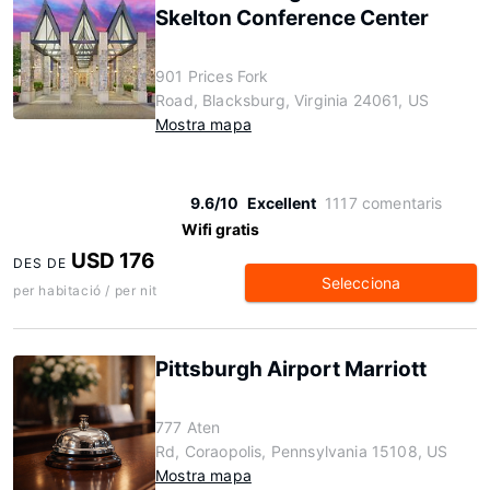
Skelton Conference Center
901 Prices Fork
Road, Blacksburg, Virginia 24061, US
Mostra mapa
9.6/10
Excellent
1117 comentaris
Wifi gratis
USD 176
DES DE
Selecciona
per habitació / per nit
Pittsburgh Airport Marriott
777 Aten
Rd, Coraopolis, Pennsylvania 15108, US
Mostra mapa