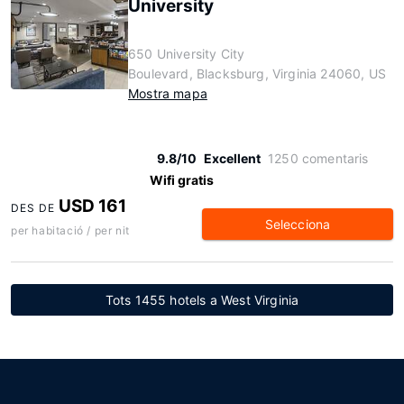
University
650 University City
Boulevard, Blacksburg, Virginia 24060, US
Mostra mapa
9.8/10
Excellent
1250 comentaris
Wifi gratis
USD 161
DES DE
Selecciona
per habitació / per nit
Tots 1455 hotels a West Virginia