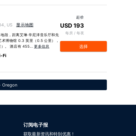
起价
04, US
显示地图
USD 193
每房 / 每夜
地段，距离艾琳·辛尼泽音乐厅和先
物馆 0.3 英里（0.5 公里），
选择
）。 酒店有 455...
更多信息
-Fi
 Oregon
订阅电子报
获取最新资讯和特别优惠！