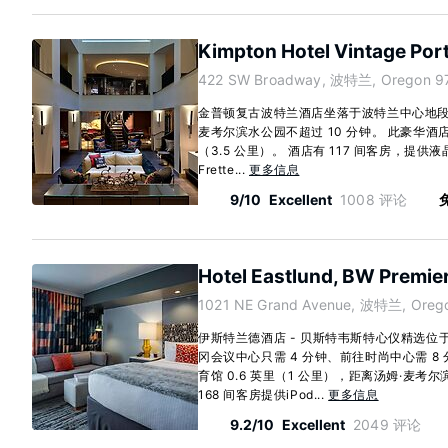
Kimpton Hotel Vintage Por
422 SW Broadway, 波特兰, Oregon 9
金普顿复古波特兰酒店坐落于波特兰中心地段
麦考尔滨水公园不超过 10 分钟。 此豪华酒店
（3.5 公里）。 酒店有 117 间客房，提
Frette...
更多信息
9/10
Excellent
1008 评论
免
Hotel Eastlund, BW Premier
1021 NE Grand Avenue, 波特兰, Oreg
伊斯特兰德酒店 - 贝斯特韦斯特心仪精选
冈会议中心只需 4 分钟、前往时尚中心需 8
育馆 0.6 英里（1 公里），距离汤姆·麦考尔滨
168 间客房提供iPod...
更多信息
9.2/10
Excellent
2049 评论