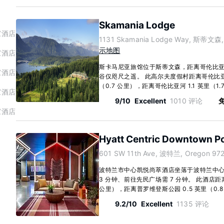
Skamania Lodge
家酒店
1131 Skamania Lodge Way, 斯蒂文森, 
示地图
家酒店
斯卡马尼亚旅馆位于斯蒂文森，距离哥伦比
家酒店
谷仅咫尺之遥。 此高尔夫度假村距离哥伦比亚
（0.7 公里），距离哥伦比亚河 1.1 英里（1.7
家酒店
9/10
Excellent
1010 评论
免
家酒店
Hyatt Centric Downtown P
601 SW 11th Ave, 波特兰, Oregon 97
波特兰市中心凯悦尚萃酒店坐落于波特兰中
3 分钟、前往先民广场需 7 分钟。 此酒店距离
公里），距离普罗维登斯公园 0.5 英里（0.8 
9.2/10
Excellent
1135 评论