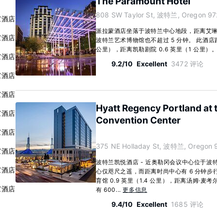
The Paramount Hotel
808 SW Taylor St, 波特兰, Oregon 97
家酒店
派拉蒙酒店坐落于波特兰中心地段，距离艾琳
家酒店
波特兰艺术博物馆也不超过 5 分钟。 此酒店距
公里），距离凯勒剧院 0.6 英里（1 公里）。 有
家酒店
9.2/10
Excellent
3472 评论
家酒店
家酒店
Hyatt Regency Portland at
家酒店
Convention Center
家酒店
375 NE Holladay St, 波特兰, Oregon 
家酒店
波特兰凯悦酒店 - 近奥勒冈会议中心位于波
家酒店
心仅咫尺之遥，而距离时尚中心有 6 分钟步
育馆 0.9 英里（1.4 公里），距离汤姆·麦考尔
家酒店
有 600...
更多信息
9.4/10
Excellent
1685 评论