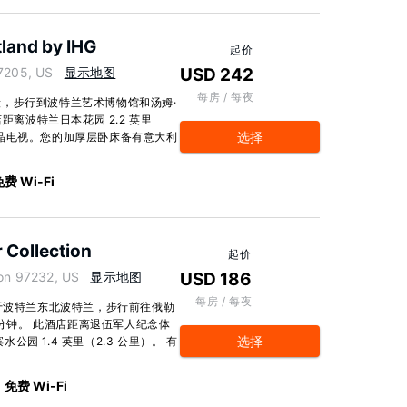
tland by IHG
起价
7205, US
显示地图
USD 242
每房 / 每夜
，步行到波特兰艺术博物馆和汤姆·
距离波特兰日本花园 2.2 英里
选择
供液晶电视。您的加厚层卧床备有意大利
费 Wi-Fi
 Collection
起价
on 97232, US
显示地图
USD 186
每房 / 每夜
位于波特兰东北波特兰，步行前往俄勒
 分钟。 此酒店距离退伍军人纪念体
选择
水公园 1.4 英里（2.3 公里）。 有
免费 Wi-Fi