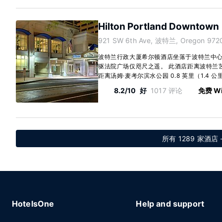
Hilton Portland Downtown
921 SW 6th Ave, 波特兰, Oregon 972
波特兰行政大厦希尔顿酒店坐落于波特兰中心
驱法院广场仅咫尺之遥。 此酒店距离波特兰艺术博
距离汤姆·麦考尔滨水公园 0.8 英里（1.4 公里
8.2/10
好
1017 评论
免费 Wi
所有 1289 家酒店 -
HotelsOne
Help and support