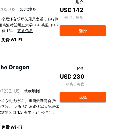
起价
205, US
显示地图
USD 142
每房 / 每夜
·辛尼泽音乐厅仅咫尺之遥，步行到
离波特兰州立大学 0.4 英里（0.7
选择
 154...
更多信息
免费 Wi-Fi
 the Oregon
起价
USD 230
每房 / 每夜
97232, US
显示地图
选择
特兰东北波特兰， 距离俄勒冈会议中
行路程。 此酒店距离退伍军人纪念体
滨水公园 1.3 英里（2.1 公里）。
免费 Wi-Fi