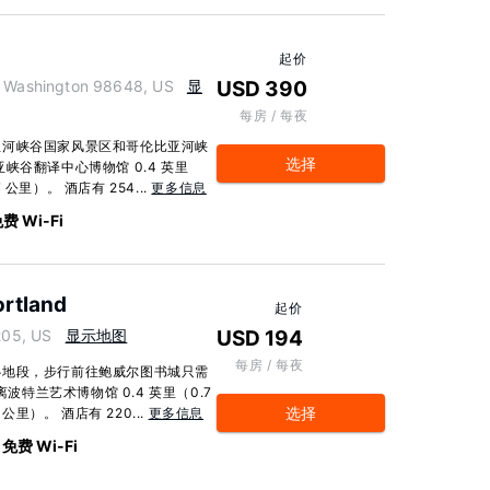
起价
Washington 98648, US
显
USD 390
每房 / 每夜
亚河峡谷国家风景区和哥伦比亚河峡
选择
峡谷翻译中心博物馆 0.4 英里
 公里）。 酒店有 254...
更多信息
费 Wi-Fi
ortland
起价
205, US
显示地图
USD 194
每房 / 每夜
心地段，步行前往鲍威尔图书城只需
波特兰艺术博物馆 0.4 英里（0.7
选择
公里）。 酒店有 220...
更多信息
免费 Wi-Fi