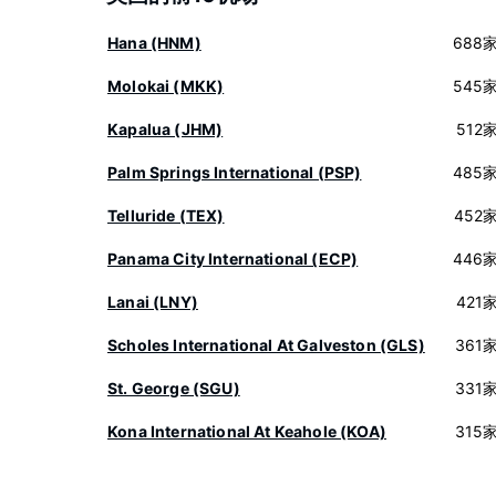
Hana (HNM)
688
Molokai (MKK)
545
Kapalua (JHM)
512
Palm Springs International (PSP)
485
Telluride (TEX)
452
Panama City International (ECP)
446
Lanai (LNY)
421
Scholes International At Galveston (GLS)
361
St. George (SGU)
331
Kona International At Keahole (KOA)
315