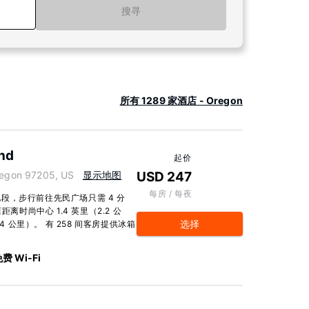
搜寻
所有 1289 家酒店 - Oregon
and
起价
egon 97205, US
显示地图
USD 247
每房 / 每夜
段，步行前往先民广场只需 4 分
离时尚中心 1.4 英里（2.2 公
选择
4 公里）。 有 258 间客房提供冰箱
费 Wi-Fi