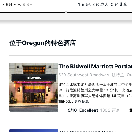
 7 8月 - 六 8 8月
1 间房, 2 位成人, 0 位儿童
位于Oregon的特色酒店
The Bidwell Marriott Portl
520 Southwest Broadway, 波特兰, Or
波特兰比德韦尔万豪酒店坐落于波特兰中心地
钟、前往波特兰州立大学需 13 分钟。 此酒店距
里），距离退伍军人纪念体育馆 1.5 英里（2.
和iPod...
更多信息
9/10
Excellent
1002 评论
免