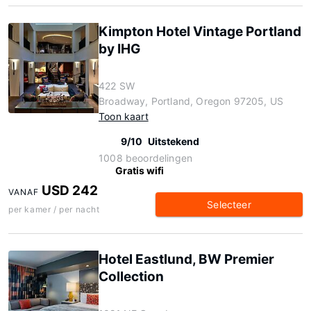
Kimpton Hotel Vintage Portland
by IHG
422 SW
Broadway, Portland, Oregon 97205, US
Toon kaart
9/10
Uitstekend
1008 beoordelingen
Gratis wifi
USD 242
VANAF
Selecteer
per kamer / per nacht
Hotel Eastlund, BW Premier
Collection