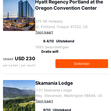
Hyatt Regency Portland at the
Oregon Convention Center
375 NE Holladay
St, Portland, Oregon 97232, US
Toon kaart
9.4/10
Uitstekend
1685 beoordelingen
Gratis wifi
USD 230
VANAF
Selecteer
per kamer / per nacht
Skamania Lodge
1131 Skamania Lodge
Way, Stevenson, Washington 98648, US
Toon kaart
9/10
Uitstekend