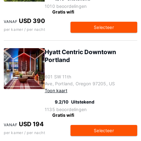
1010 beoordelingen
Gratis wifi
USD 390
VANAF
Selecteer
per kamer / per nacht
Hyatt Centric Downtown
Portland
601 SW 11th
Ave, Portland, Oregon 97205, US
Toon kaart
9.2/10
Uitstekend
1135 beoordelingen
Gratis wifi
USD 194
VANAF
Selecteer
per kamer / per nacht