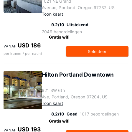
1021 NE Grand
Avenue, Portland, Oregon 97232, US
Toon kaart
9.2/10
Uitstekend
2049 beoordelingen
Gratis wifi
USD 186
VANAF
Selecteer
per kamer / per nacht
Hilton Portland Downtown
921 SW 6th
Ave, Portland, Oregon 97204, US
Toon kaart
8.2/10
Goed
1017 beoordelingen
Gratis wifi
USD 193
VANAF