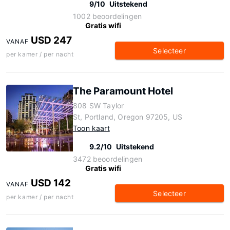
9/10
Uitstekend
1002 beoordelingen
Gratis wifi
USD 247
VANAF
Selecteer
per kamer / per nacht
The Paramount Hotel
808 SW Taylor
St, Portland, Oregon 97205, US
Toon kaart
9.2/10
Uitstekend
3472 beoordelingen
Gratis wifi
USD 142
VANAF
Selecteer
per kamer / per nacht