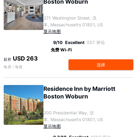
Boston Woburn
371 Washington Street, 沃
本, Massachusetts 01801, US
显示地图
9/10
Excellent
557 评论
免费 Wi-Fi
USD 263
起价
选择
每房 / 每夜
Residence Inn by Marriott
Boston Woburn
300 Presidential Way, 沃
本, Massachusetts 01801, US
显示地图