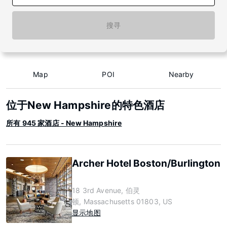
搜寻
Map
POI
Nearby
位于New Hampshire的特色酒店
所有 945 家酒店 - New Hampshire
Archer Hotel Boston/Burlington
18 3rd Avenue, 伯灵
顿, Massachusetts 01803, US
显示地图