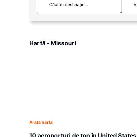
V
Hartă - Missouri
Arată hartă
10 aeroporturi de top în United States