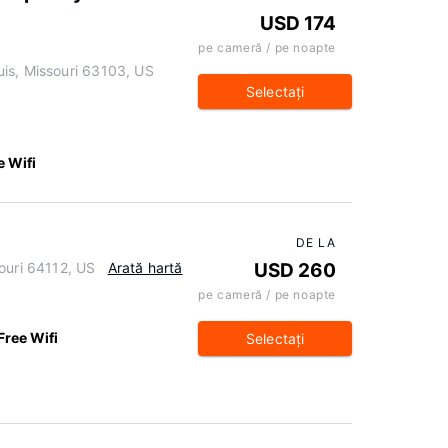
USD 174
pe cameră / pe noapte
is, Missouri 63103, US
Selectaţi
e Wifi
DE LA
ouri 64112, US
Arată hartă
USD 260
pe cameră / pe noapte
Free Wifi
Selectaţi