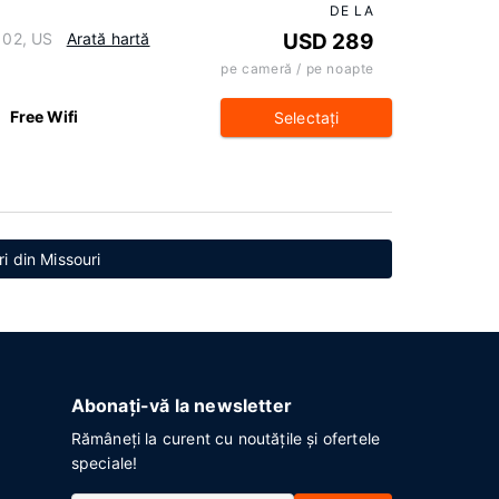
DE LA
3102, US
Arată hartă
USD 289
pe cameră / pe noapte
Free Wifi
Selectaţi
i din Missouri
Abonați-vă la newsletter
Rămâneți la curent cu noutățile și ofertele
speciale!