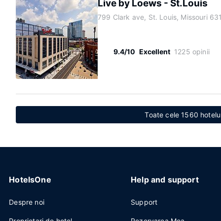
Live by Loews - St.Louis
799 Clark ave, St. Louis, Missouri 6
9.4/10
Excellent
1225 opinii
Toate cele 1560 hotelur
HotelsOne
Help and support
Despre noi
Support
Proprietari de hotel
Rezervarea Mea