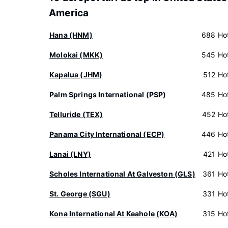
America
Hana (HNM)
688 Hot
Molokai (MKK)
545 Hot
Kapalua (JHM)
512 Hot
Palm Springs International (PSP)
485 Hot
Telluride (TEX)
452 Hot
Panama City International (ECP)
446 Hot
Lanai (LNY)
421 Hot
Scholes International At Galveston (GLS)
361 Hot
St. George (SGU)
331 Hot
Kona International At Keahole (KOA)
315 Hot