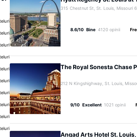
315 Chestnut St, St. Louis, Missouri
eluri
8.6/10
Bine
4120 opinii
Fre
eluri
eluri
eluri
The Royal Sonesta Chase Pa
eluri
eluri
212 N Kingshighway, St. Louis, Miss
eluri
eluri
9/10
Excellent
1021 opinii
eluri
eluri
Angad Arts Hotel St. Louis,