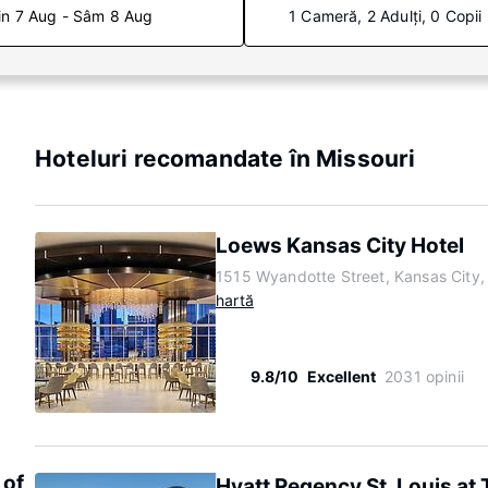
in 7 Aug - Sâm 8 Aug
1 Cameră, 2 Adulți, 0 Copii
Hoteluri recomandate în Missouri
Loews Kansas City Hotel
1515 Wyandotte Street, Kansas City,
hartă
9.8/10
Excellent
2031 opinii
 of
Hyatt Regency St. Louis at