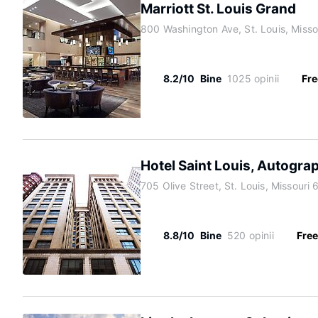
Marriott St. Louis Grand
800 Washington Ave, St. Louis, Misso
8.2/10
Bine
1025 opinii
Fre
Hotel Saint Louis, Autogra
705 Olive Street, St. Louis, Missouri
8.8/10
Bine
520 opinii
Free