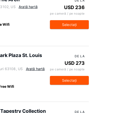
DE LA
 63102, US
Arată hartă
USD 236
pe cameră / pe noapte
e Wifi
Selectaţi
rk Plaza St. Louis
DE LA
USD 273
ouri 63108, US
Arată hartă
pe cameră / pe noapte
Selectaţi
Free Wifi
 Tapestry Collection
DE LA