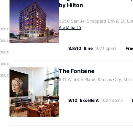
by Hilton
3550 Samuel Sheppard Drive, St. Lou
Arată hartă
eluri
eluri
8.8/10
Bine
1071 opinii
Fre
eluri
eluri
The Fontaine
eluri
901 W. 48th Place, Kansas City, Miss
9/10
Excellent
1024 opinii