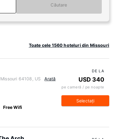
Căutare
Toate cele 1560 hoteluri din Missouri
DE LA
 Missouri 64108, US
Arată
USD 340
pe cameră / pe noapte
Selectaţi
Free Wifi
 The Arch