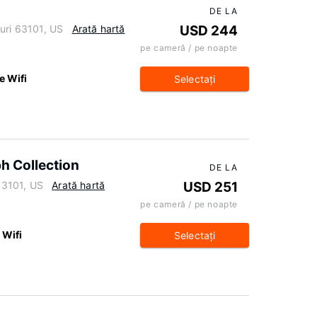
DE LA
uri 63101, US
Arată hartă
USD 244
pe cameră / pe noapte
e Wifi
Selectaţi
ph Collection
DE LA
 63101, US
Arată hartă
USD 251
pe cameră / pe noapte
 Wifi
Selectaţi