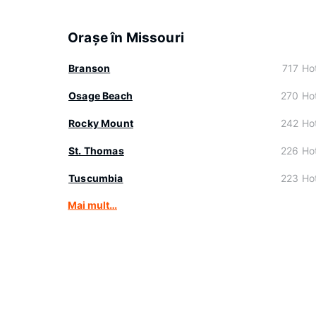
Oraşe în Missouri
Branson
717 Hot
Osage Beach
270 Hot
Rocky Mount
242 Hot
St. Thomas
226 Hot
Tuscumbia
223 Hot
Mai mult…