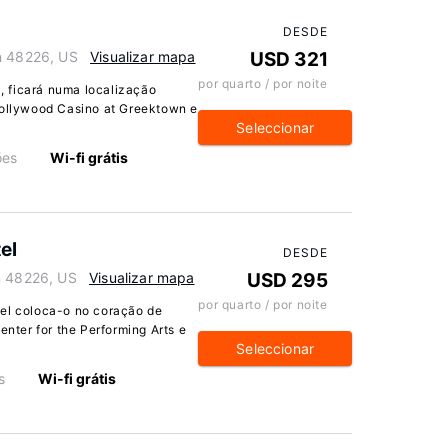
DESDE
n 48226, US
Visualizar mapa
USD 321
por quarto / por noite
 ficará numa localização
Hollywood Casino at Greektown e
Seleccionar
ões
Wi-fi grátis
el
DESDE
n 48226, US
Visualizar mapa
USD 295
por quarto / por noite
tel coloca-o no coração de
enter for the Performing Arts e
Seleccionar
s
Wi-fi grátis