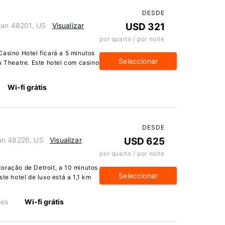
DESDE
igan 48201, US
Visualizar
USD 321
por quarto / por noite
Casino Hotel ficará a 5 minutos
Seleccionar
x Theatre. Este hotel com casino
Wi-fi grátis
DESDE
an 48226, US
Visualizar
USD 625
por quarto / por noite
oração de Detroit, a 10 minutos
Seleccionar
te hotel de luxo está a 1,1 km
ões
Wi-fi grátis