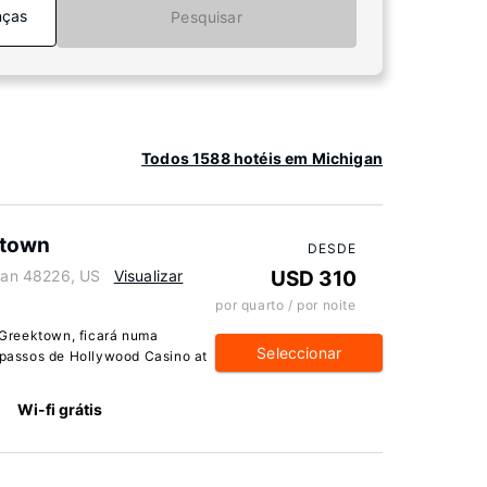
nças
Pesquisar
Todos 1588 hotéis em Michigan
ktown
DESDE
igan 48226, US
Visualizar
USD 310
por quarto / por noite
Greektown, ficará numa
Seleccionar
s passos de Hollywood Casino at
Wi-fi grátis