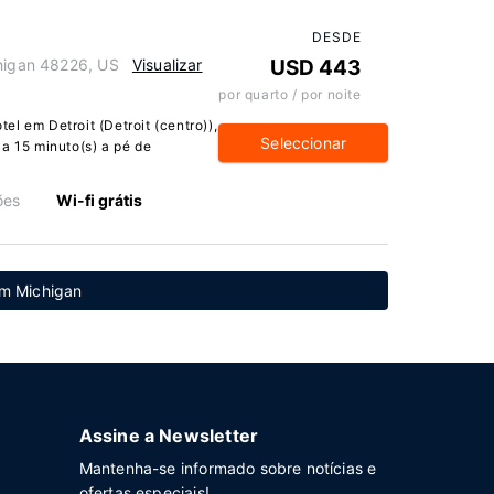
DESDE
chigan 48226, US
Visualizar
USD 443
por quarto / por noite
l em Detroit (Detroit (centro)),
Seleccionar
a 15 minuto(s) a pé de
ões
Wi-fi grátis
em Michigan
Assine a Newsletter
Mantenha-se informado sobre notícias e
ofertas especiais!