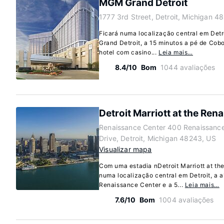
MGM Grand Detroit
1777 3rd Street, Detroit, Michigan 4
Ficará numa localização central em De
Grand Detroit, a 15 minutos a pé de Cob
hotel com casino...
Leia mais…
8.4/10
Bom
1044 avaliações
Detroit Marriott at the Ren
Renaissance Center 400 Renaissanc
Drive, Detroit, Michigan 48243, US
Visualizar mapa
Com uma estadia nDetroit Marriott at th
numa localização central em Detroit, a
Renaissance Center e a 5...
Leia mais…
7.6/10
Bom
1004 avaliações