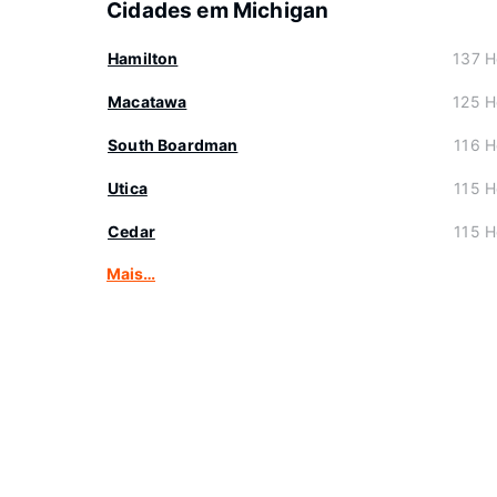
Cidades em Michigan
Hamilton
137 H
Macatawa
125 H
South Boardman
116 H
Utica
115 H
Cedar
115 H
Mais…