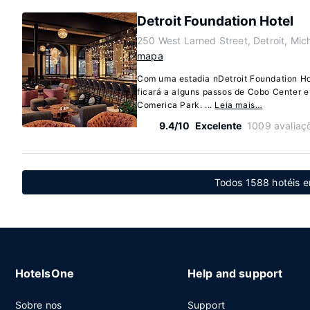
Detroit Foundation Hotel
250 West Larned Street, Detroit, Mi
mapa
Com uma estadia nDetroit Foundation Hote
ficará a alguns passos de Cobo Center e 
Comerica Park. ...
Leia mais…
9.4/10
Excelente
1009 avaliaç
Todos 1588 hotéis 
HotelsOne
Help and support
Sobre nos
Support