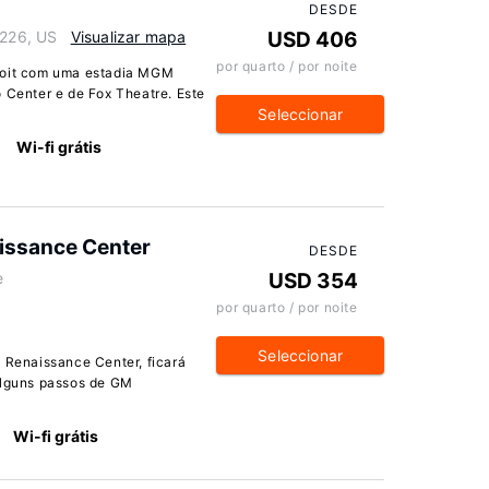
DESDE
8226, US
Visualizar mapa
USD 406
por quarto / por noite
troit com uma estadia MGM
o Center e de Fox Theatre. Este
Seleccionar
Wi-fi grátis
aissance Center
DESDE
e
USD 354
por quarto / por noite
Seleccionar
e Renaissance Center, ficará
 alguns passos de GM
Wi-fi grátis