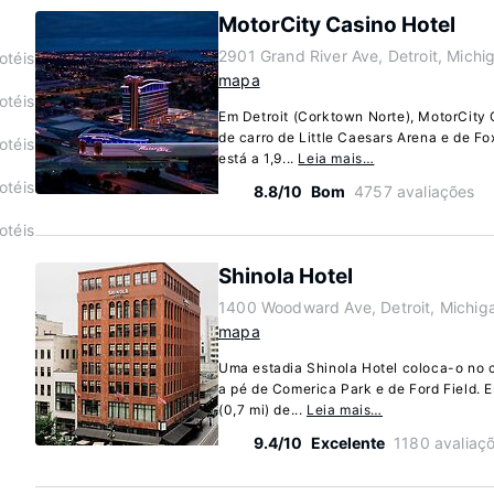
MotorCity Casino Hotel
2901 Grand River Ave, Detroit, Mich
otéis
mapa
otéis
Em Detroit (Corktown Norte), MotorCity 
de carro de Little Caesars Arena e de Fo
otéis
está a 1,9...
Leia mais…
otéis
8.8/10
Bom
4757 avaliações
otéis
Shinola Hotel
1400 Woodward Ave, Detroit, Michig
mapa
Uma estadia Shinola Hotel coloca-o no c
a pé de Comerica Park e de Ford Field. Es
(0,7 mi) de...
Leia mais…
9.4/10
Excelente
1180 avaliaç