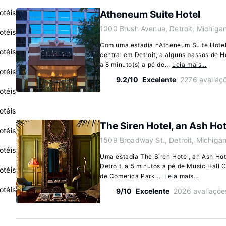
otéis
Atheneum Suite Hotel
1000 Brush Avenue, Detroit, Michiga
otéis
Com uma estadia nAtheneum Suite Hotel,
otéis
central em Detroit, a alguns passos de 
a 8 minuto(s) a pé de...
Leia mais…
otéis
9.2/10
Excelente
2276 avaliaç
otéis
otéis
The Siren Hotel, an Ash Hot
otéis
1509 Broadway St., Detroit, Michiga
otéis
Uma estadia The Siren Hotel, an Ash Ho
Detroit, a 5 minutos a pé de Music Hall C
otéis
de Comerica Park....
Leia mais…
otéis
9/10
Excelente
2026 avaliaçõe