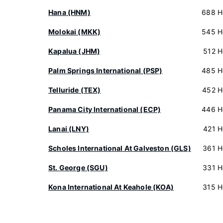
Hana (HNM)
688 H
Molokai (MKK)
545 H
Kapalua (JHM)
512 H
Palm Springs International (PSP)
485 H
Telluride (TEX)
452 H
Panama City International (ECP)
446 H
Lanai (LNY)
421 H
Scholes International At Galveston (GLS)
361 H
St. George (SGU)
331 H
Kona International At Keahole (KOA)
315 H