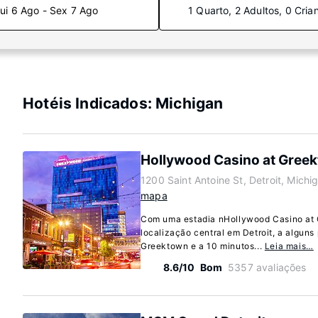
ui 6 Ago - Sex 7 Ago
1 Quarto, 2 Adultos, 0 Cria
Hotéis Indicados: Michigan
Hollywood Casino at Gree
1200 Saint Antoine St, Detroit, Mich
mapa
Com uma estadia nHollywood Casino at 
localização central em Detroit, a algun
Greektown e a 10 minutos...
Leia mais…
8.6/10
Bom
5357 avaliações