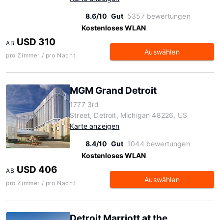
8.6/10
Gut
5357 bewertungen
Kostenloses WLAN
USD 310
AB
Auswählen
pro Zimmer / pro Nacht
MGM Grand Detroit
1777 3rd
Street, Detroit, Michigan 48226, US
Karte anzeigen
8.4/10
Gut
1044 bewertungen
Kostenloses WLAN
USD 406
AB
Auswählen
pro Zimmer / pro Nacht
Detroit Marriott at the