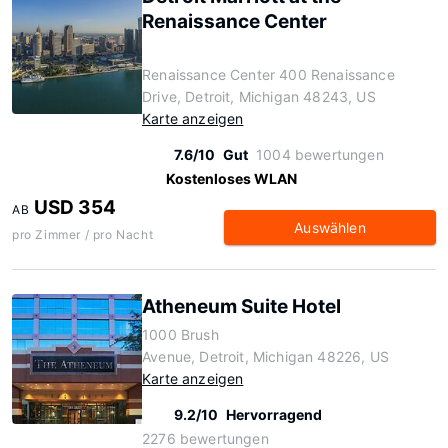
Renaissance Center
Renaissance Center 400 Renaissance
Drive, Detroit, Michigan 48243, US
Karte anzeigen
7.6/10
Gut
1004 bewertungen
Kostenloses WLAN
USD 354
AB
Auswählen
pro Zimmer / pro Nacht
Atheneum Suite Hotel
1000 Brush
Avenue, Detroit, Michigan 48226, US
Karte anzeigen
9.2/10
Hervorragend
2276 bewertungen