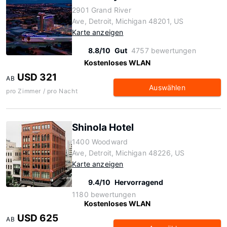
2901 Grand River
Ave, Detroit, Michigan 48201, US
Karte anzeigen
8.8/10
Gut
4757 bewertungen
Kostenloses WLAN
USD 321
AB
Auswählen
pro Zimmer / pro Nacht
Shinola Hotel
1400 Woodward
Ave, Detroit, Michigan 48226, US
Karte anzeigen
9.4/10
Hervorragend
1180 bewertungen
Kostenloses WLAN
USD 625
AB