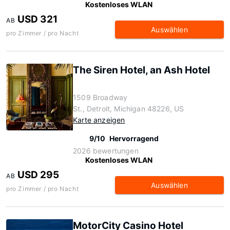
Kostenloses WLAN
USD 321
AB
Auswählen
pro Zimmer / pro Nacht
The Siren Hotel, an Ash Hotel
1509 Broadway
St., Detroit, Michigan 48226, US
Karte anzeigen
9/10
Hervorragend
2026 bewertungen
Kostenloses WLAN
USD 295
AB
Auswählen
pro Zimmer / pro Nacht
MotorCity Casino Hotel