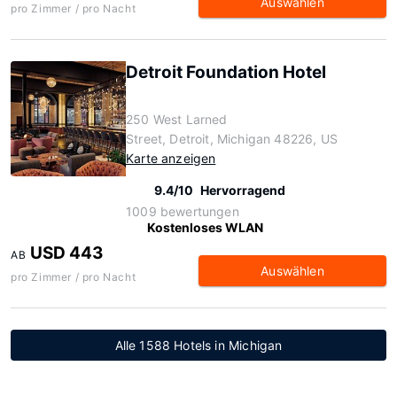
Auswählen
pro Zimmer / pro Nacht
Detroit Foundation Hotel
250 West Larned
Street, Detroit, Michigan 48226, US
Karte anzeigen
9.4/10
Hervorragend
1009 bewertungen
Kostenloses WLAN
USD 443
AB
Auswählen
pro Zimmer / pro Nacht
Alle 1588 Hotels in Michigan