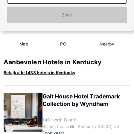
Zoek
Map
POI
Nearby
Aanbevolen Hotels in Kentucky
Bekijk alle 1438 hotels in Kentucky
Galt House Hotel Trademark
Collection by Wyndham
140 North Fourth
Street, Louisville, Kentucky 40202, US
Toon kaart