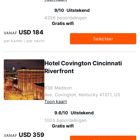
9/10
Uitstekend
4206 beoordelingen
Gratis wifi
USD 184
VANAF
Selecteer
per kamer / per nacht
Hotel Covington Cincinnati
Riverfront
638 Madison
Ave, Covington, Kentucky 41011, US
Toon kaart
9.6/10
Uitstekend
1005 beoordelingen
Gratis wifi
USD 359
VANAF