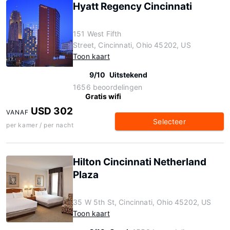
Hyatt Regency Cincinnati
151 West Fifth
Street, Cincinnati, Ohio 45202, US
Toon kaart
9/10
Uitstekend
1656 beoordelingen
Gratis wifi
USD 302
VANAF
Selecteer
per kamer / per nacht
Hilton Cincinnati Netherland
Plaza
35 W 5th St, Cincinnati, Ohio 45202, US
Toon kaart