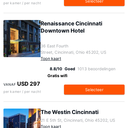
Selecteer
per kamer / per nacht
Renaissance Cincinnati
Downtown Hotel
36 East Fourth
Street, Cincinnati, Ohio 45202, US
Toon kaart
8.8/10
Goed
1013 beoordelingen
Gratis wifi
USD 297
VANAF
Selecteer
per kamer / per nacht
The Westin Cincinnati
21 E 5th St, Cincinnati, Ohio 45202, US
Toon kaart