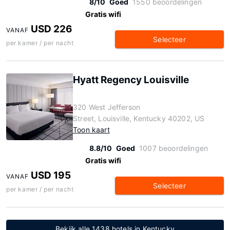
8/10
Goed
1550 beoordelingen
Gratis wifi
USD 226
VANAF
Selecteer
per kamer / per nacht
Hyatt Regency Louisville
320 West Jefferson
Street, Louisville, Kentucky 40202, US
Toon kaart
8.8/10
Goed
1007 beoordelingen
Gratis wifi
USD 195
VANAF
Selecteer
per kamer / per nacht
Bekijk alle 1438 hotels in Kentucky