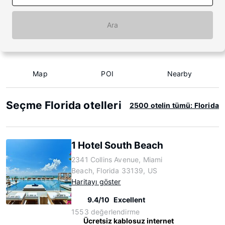
Ara
Map
POI
Nearby
Seçme Florida otelleri
2500 otelin tümü: Florida
1 Hotel South Beach
2341 Collins Avenue, Miami
Beach, Florida 33139, US
Haritayı göster
9.4/10
Excellent
1553 değerlendirme
Ücretsiz kablosuz internet