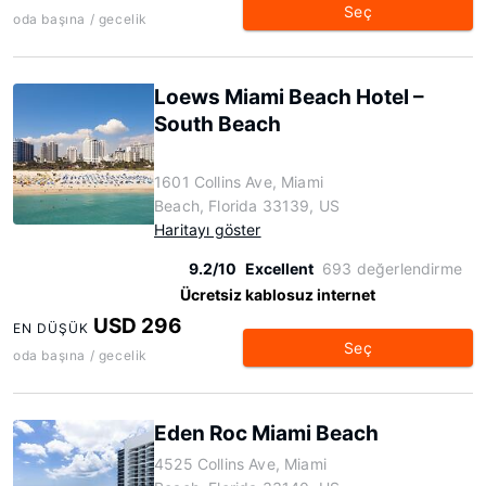
Seç
oda başına / gecelik
Loews Miami Beach Hotel –
South Beach
1601 Collins Ave, Miami
Beach, Florida 33139, US
Haritayı göster
9.2/10
Excellent
693 değerlendirme
Ücretsiz kablosuz internet
USD 296
EN DÜŞÜK
Seç
oda başına / gecelik
Eden Roc Miami Beach
4525 Collins Ave, Miami