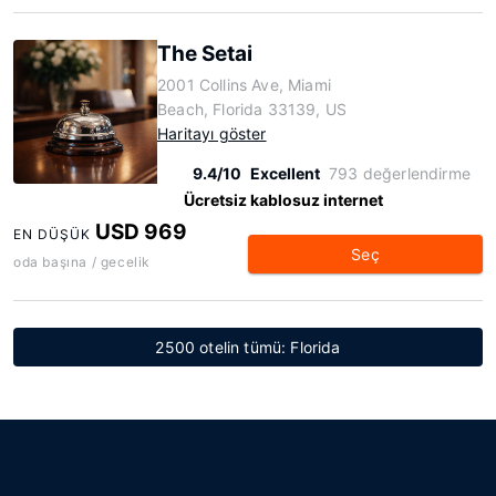
The Setai
2001 Collins Ave, Miami
Beach, Florida 33139, US
Haritayı göster
9.4/10
Excellent
793 değerlendirme
Ücretsiz kablosuz internet
USD 969
EN DÜŞÜK
Seç
oda başına / gecelik
2500 otelin tümü: Florida