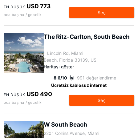
USD 773
EN DÜŞÜK
Seç
oda başına / gecelik
The Ritz-Carlton, South Beach
1 Lincoln Rd, Miami
Beach, Florida 33139, US
Haritayı göster
8.6/10
İyi
991 değerlendirme
Ücretsiz kablosuz internet
USD 490
EN DÜŞÜK
Seç
oda başına / gecelik
W South Beach
2201 Collins Avenue, Miami