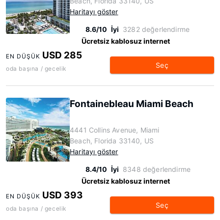
Beach, Florida 33140, US
Haritayı göster
8.6/10
İyi
3282 değerlendirme
Ücretsiz kablosuz internet
USD 285
EN DÜŞÜK
Seç
oda başına / gecelik
Fontainebleau Miami Beach
4441 Collins Avenue, Miami
Beach, Florida 33140, US
Haritayı göster
8.4/10
İyi
8348 değerlendirme
Ücretsiz kablosuz internet
USD 393
EN DÜŞÜK
Seç
oda başına / gecelik