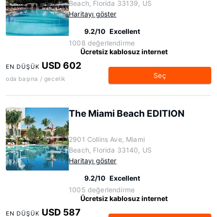
Beach, Florida 33139, US
Haritayı göster
9.2/10
Excellent
1008 değerlendirme
Ücretsiz kablosuz internet
USD 602
EN DÜŞÜK
Seç
oda başına / gecelik
The Miami Beach EDITION
2901 Collins Ave, Miami
Beach, Florida 33140, US
Haritayı göster
9.2/10
Excellent
1005 değerlendirme
Ücretsiz kablosuz internet
USD 587
EN DÜŞÜK