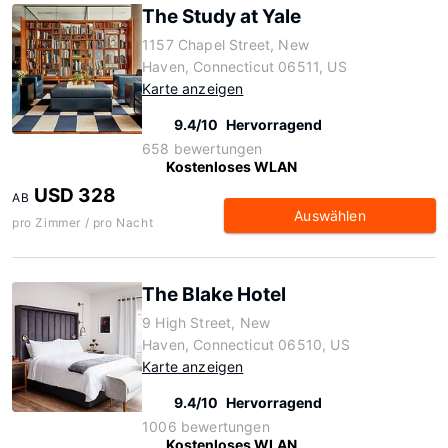
The Study at Yale
1157 Chapel Street, New
Haven, Connecticut 06511, US
Karte anzeigen
9.4/10
Hervorragend
658 bewertungen
Kostenloses WLAN
USD 328
AB
Auswählen
pro Zimmer / pro Nacht
The Blake Hotel
9 High Street, New
Haven, Connecticut 06510, US
Karte anzeigen
9.4/10
Hervorragend
1006 bewertungen
Kostenloses WLAN