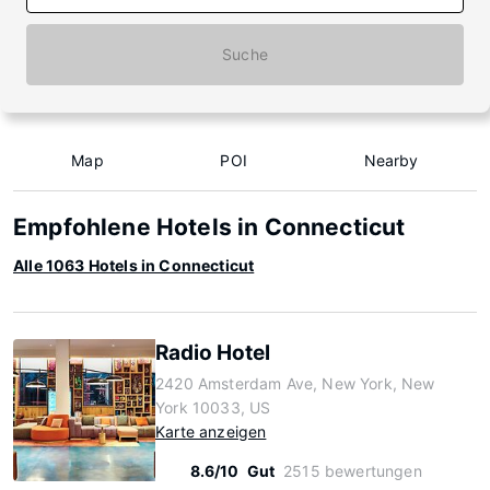
Suche
Map
POI
Nearby
Empfohlene Hotels in Connecticut
Alle 1063 Hotels in Connecticut
Radio Hotel
2420 Amsterdam Ave, New York, New
York 10033, US
Karte anzeigen
8.6/10
Gut
2515 bewertungen