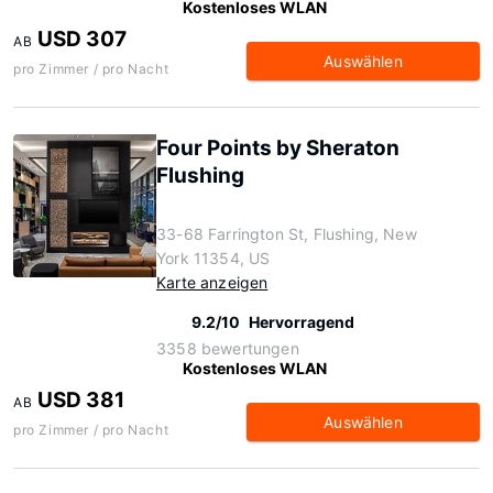
Kostenloses WLAN
USD 307
AB
Auswählen
pro Zimmer / pro Nacht
Four Points by Sheraton
Flushing
33-68 Farrington St, Flushing, New
York 11354, US
Karte anzeigen
9.2/10
Hervorragend
3358 bewertungen
Kostenloses WLAN
USD 381
AB
Auswählen
pro Zimmer / pro Nacht