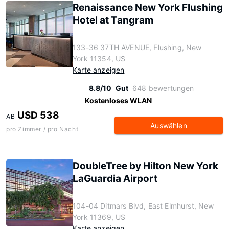
Renaissance New York Flushing
Hotel at Tangram
133-36 37TH AVENUE, Flushing, New
York 11354, US
Karte anzeigen
8.8/10
Gut
648 bewertungen
Kostenloses WLAN
USD 538
AB
Auswählen
pro Zimmer / pro Nacht
DoubleTree by Hilton New York
LaGuardia Airport
104-04 Ditmars Blvd, East Elmhurst, New
York 11369, US
Karte anzeigen