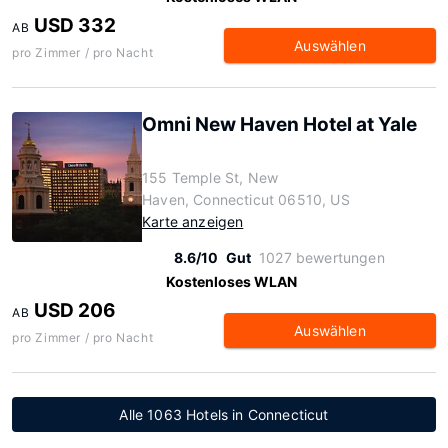
USD 332
AB
Auswählen
pro Zimmer / pro Nacht
Omni New Haven Hotel at Yale
155 Temple St, New
Haven, Connecticut 06510, US
Karte anzeigen
8.6/10
Gut
1027 bewertungen
Kostenloses WLAN
USD 206
AB
Auswählen
pro Zimmer / pro Nacht
Alle 1063 Hotels in Connecticut