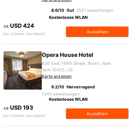
8.6/10
Gut
2521 bewertungen
Kostenloses WLAN
USD 424
AB
Auswählen
pro Zimmer / pro Nacht
Opera House Hotel
436 East 149th Street, Bronx, New
York 10455, US
Karte anzeigen
9.2/10
Hervorragend
1345 bewertungen
Kostenloses WLAN
USD 193
AB
Auswählen
pro Zimmer / pro Nacht