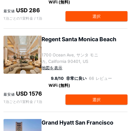
WiFi (無料)
USD 286
最安値
選択
1泊ごとの1室料金 / 1泊
Regent Santa Monica Beach
1700 Ocean Ave, サンタ モニ
カ, California 90401, US
地図を表示
9.8/10
非常に良い
66 レビュー
WiFi (無料)
USD 1576
最安値
選択
1泊ごとの1室料金 / 1泊
Grand Hyatt San Francisco