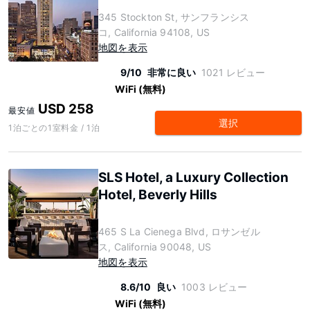
345 Stockton St, サンフランシス
コ, California 94108, US
地図を表示
9/10
非常に良い
1021 レビュー
WiFi (無料)
USD 258
最安値
選択
1泊ごとの1室料金 / 1泊
SLS Hotel, a Luxury Collection
Hotel, Beverly Hills
465 S La Cienega Blvd, ロサンゼル
ス, California 90048, US
地図を表示
8.6/10
良い
1003 レビュー
WiFi (無料)