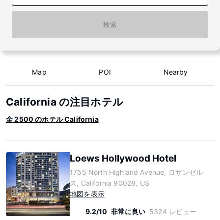
検索
Map
POI
Nearby
California の注目ホテル
全 2500 のホテル California
Loews Hollywood Hotel
1755 North Highland Avenue, ロサンゼル
ス, California 90028, US
地図を表示
9.2/10
非常に良い
5324 レビュー