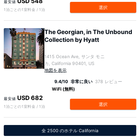
USD 548
最安値
選択
1泊ごとの1室料金 / 1泊
The Georgian, in The Unbound
Collection by Hyatt
1415 Ocean Ave, サンタ モニ
カ, California 90401, US
地図を表示
9.4/10
非常に良い
378 レビュー
WiFi (無料)
USD 682
最安値
選択
1泊ごとの1室料金 / 1泊
全 2500 のホテル California