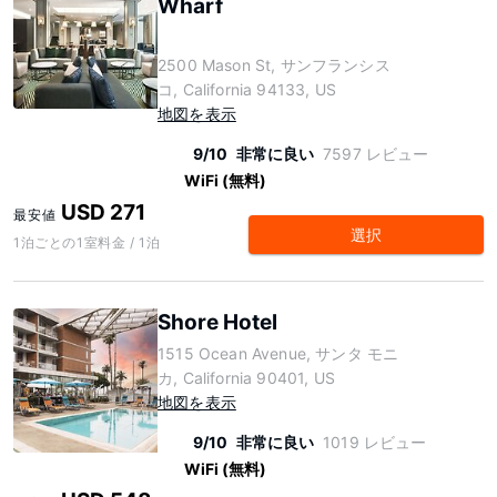
Wharf
2500 Mason St, サンフランシス
コ, California 94133, US
地図を表示
9/10
非常に良い
7597 レビュー
WiFi (無料)
USD 271
最安値
選択
1泊ごとの1室料金 / 1泊
Shore Hotel
1515 Ocean Avenue, サンタ モニ
カ, California 90401, US
地図を表示
9/10
非常に良い
1019 レビュー
WiFi (無料)