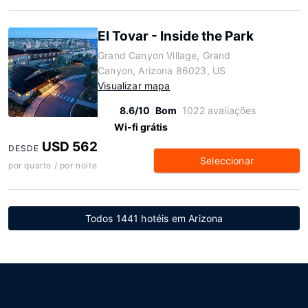
El Tovar - Inside the Park
Grand Canyon Village, Grand
Canyon, Arizona 86023, US
Visualizar mapa
8.6/10
Bom
1022 avaliações
Wi-fi grátis
USD 562
DESDE
Seleccionar
por quarto / por noite
Todos 1441 hotéis em Arizona