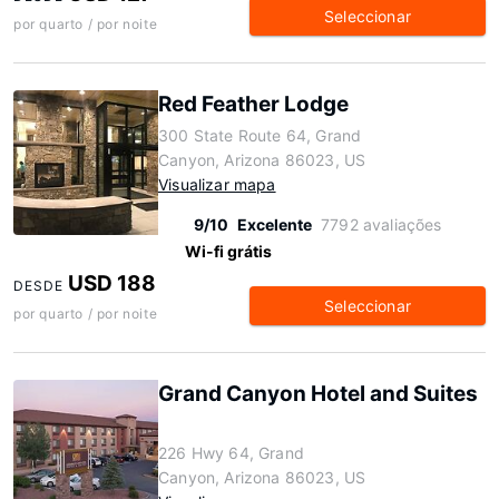
Seleccionar
por quarto / por noite
Red Feather Lodge
300 State Route 64, Grand
Canyon, Arizona 86023, US
Visualizar mapa
9/10
Excelente
7792 avaliações
Wi-fi grátis
USD 188
DESDE
Seleccionar
por quarto / por noite
Grand Canyon Hotel and Suites
226 Hwy 64, Grand
Canyon, Arizona 86023, US