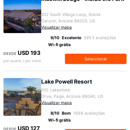
202 South Village Loop, Grand
Canyon, Arizona 86023, US
Visualizar mapa
9/10
Excelente
3953 avaliações
Wi-fi grátis
USD 193
DESDE
Seleccionar
por quarto / por noite
Lake Powell Resort
100 Lakeshore
Drive, Page, Arizona 86040, US
Visualizar mapa
8/10
Bom
1898 avaliações
Wi-fi grátis
USD 127
DESDE