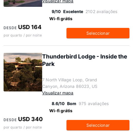
Visualizar mapa
9/10
Excelente
2102 avaliações
Wi-fi grátis
USD 164
DESDE
Seleccionar
por quarto / por noite
Thunderbird Lodge - Inside the
Park
7 North Village Loop, Grand
Canyon, Arizona 86023, US
Visualizar mapa
8.6/10
Bom
975 avaliações
Wi-fi grátis
USD 340
DESDE
Seleccionar
por quarto / por noite