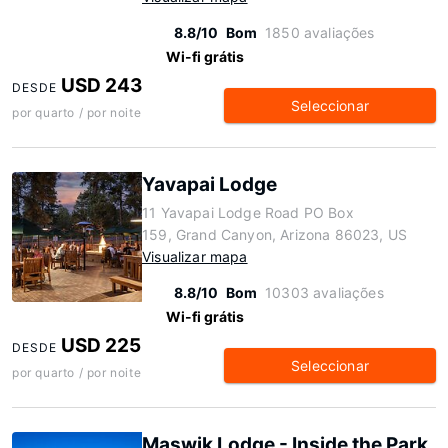
8.8/10
Bom
1850 avaliações
Wi-fi grátis
USD 243
DESDE
Seleccionar
por quarto / por noite
Yavapai Lodge
11 Yavapai Lodge Road PO Box
159, Grand Canyon, Arizona 86023, US
Visualizar mapa
8.8/10
Bom
10303 avaliações
Wi-fi grátis
USD 225
DESDE
Seleccionar
por quarto / por noite
Maswik Lodge - Inside the Park