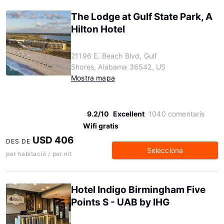
The Lodge at Gulf State Park, A
Hilton Hotel
21196 E. Beach Blvd, Gulf
Shores, Alabama 36542, US
Mostra mapa
9.2/10
Excellent
1040 comentaris
Wifi gratis
USD 406
DES DE
Selecciona
per habitació / per nit
Hotel Indigo Birmingham Five
Points S - UAB by IHG