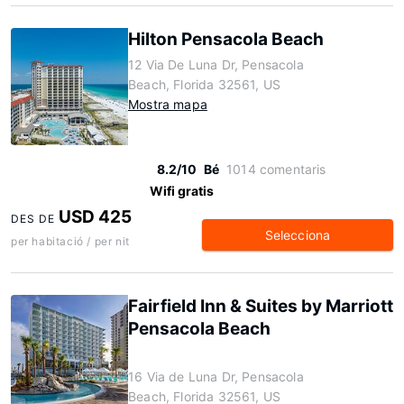
Hilton Pensacola Beach
12 Via De Luna Dr, Pensacola
Beach, Florida 32561, US
Mostra mapa
8.2/10
Bé
1014 comentaris
Wifi gratis
USD 425
DES DE
Selecciona
per habitació / per nit
Fairfield Inn & Suites by Marriott
Pensacola Beach
16 Via de Luna Dr, Pensacola
Beach, Florida 32561, US