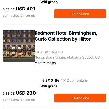
Wifi gratis
USD 491
DES DE
Selecciona
per habitació / per nit
Redmont Hotel Birmingham,
Curio Collection by Hilton
2101 Fifth Avenue
North, Birmingham, Alabama 35203, US
Mostra mapa
8.2/10
Bé
1012 comentaris
Wifi gratis
USD 230
DES DE
Selecciona
per habitació / per nit