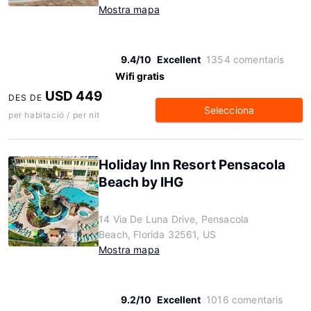
Mostra mapa
9.4/10
Excellent
1354 comentaris
Wifi gratis
USD 449
DES DE
Selecciona
per habitació / per nit
Holiday Inn Resort Pensacola
Beach by IHG
14 Via De Luna Drive, Pensacola
Beach, Florida 32561, US
Mostra mapa
9.2/10
Excellent
1016 comentaris