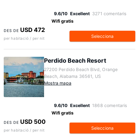
9.6/10
Excellent
3271 comentaris
Wifi gratis
USD 472
DES DE
Selecciona
per habitació / per nit
Perdido Beach Resort
27200 Perdido Beach Blvd, Orange
Beach, Alabama 36561, US
Mostra mapa
9.6/10
Excellent
1868 comentaris
Wifi gratis
USD 500
DES DE
Selecciona
per habitació / per nit