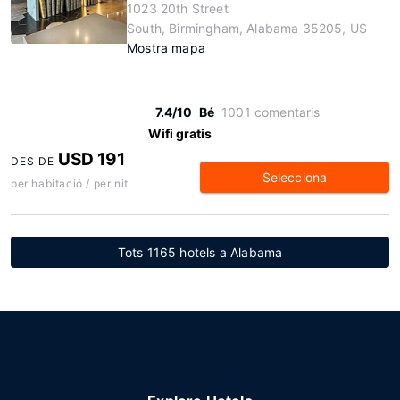
1023 20th Street
South, Birmingham, Alabama 35205, US
Mostra mapa
7.4/10
Bé
1001 comentaris
Wifi gratis
USD 191
DES DE
Selecciona
per habitació / per nit
Tots 1165 hotels a Alabama