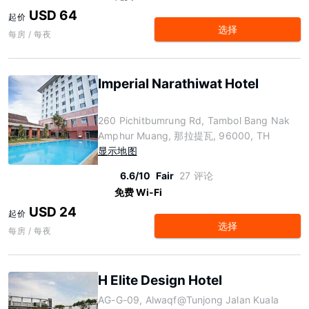
USD 64
起价
选择
每房 / 每夜
Imperial Narathiwat Hotel
260 Pichitbumrung Rd, Tambol Bang Nak
Amphur Muang, 那拉提瓦, 96000, TH
显示地图
6.6/10
Fair
27 评论
免费 Wi-Fi
USD 24
起价
选择
每房 / 每夜
H Elite Design Hotel
AG-G-09, Alwaqf@Tunjong Jalan Kuala