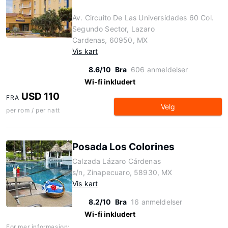
Av. Circuito De Las Universidades 60 Col.
Segundo Sector, Lazaro
Cardenas, 60950, MX
Vis kart
8.6/10
Bra
606 anmeldelser
Wi-fi inkludert
USD 110
FRA
Velg
per rom / per natt
Posada Los Colorines
Calzada Lázaro Cárdenas
s/n, Zinapecuaro, 58930, MX
Vis kart
8.2/10
Bra
16 anmeldelser
Wi-fi inkludert
For mer informasjon: