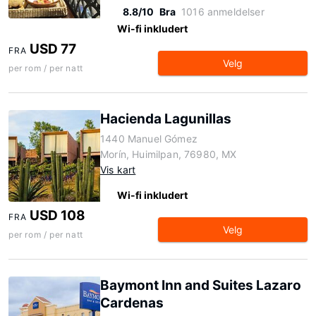
8.8/10
Bra
1016 anmeldelser
Wi-fi inkludert
USD 77
FRA
Velg
per rom / per natt
Hacienda Lagunillas
1440 Manuel Gómez
Morín, Huimilpan, 76980, MX
Vis kart
Wi-fi inkludert
USD 108
FRA
Velg
per rom / per natt
Baymont Inn and Suites Lazaro
Cardenas