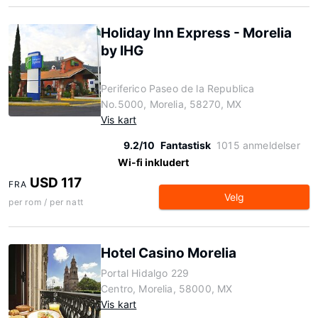
Holiday Inn Express - Morelia
by IHG
Periferico Paseo de la Republica
No.5000, Morelia, 58270, MX
Vis kart
9.2/10
Fantastisk
1015 anmeldelser
Wi-fi inkludert
USD 117
FRA
Velg
per rom / per natt
Hotel Casino Morelia
Portal Hidalgo 229
Centro, Morelia, 58000, MX
Vis kart