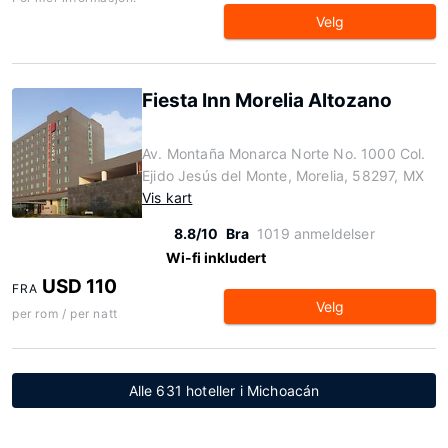
Velg
Fiesta Inn Morelia Altozano
Av. Montaña Monarca Norte No. 1000 Col.
Ejido Jesús del Monte, Morelia, 58297, MX
Vis kart
8.8/10
Bra
1019 anmeldelser
Wi-fi inkludert
USD 110
FRA
Velg
per rom / per natt
Alle 631 hoteller i Michoacán