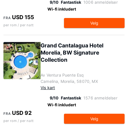
9/10
Fantastisk
1006 anmeldelser
Wi-fi inkludert
USD 155
FRA
Velg
per rom / per natt
Grand Cantalagua Hotel
Morelia, BW Signature
Collection
Av Ventura Puente Esq
Camelina, Morelia, 58070, MX
Vis kart
9/10
Fantastisk
1576 anmeldelser
Wi-fi inkludert
USD 92
FRA
Velg
per rom / per natt