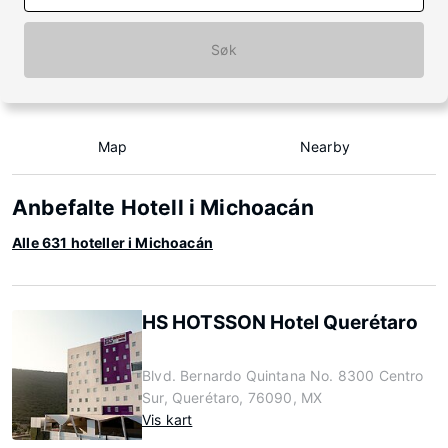
Søk
Map
Nearby
Anbefalte Hotell i Michoacán
Alle 631 hoteller i Michoacán
HS HOTSSON Hotel Querétaro
Blvd. Bernardo Quintana No. 8300 Centro
Sur, Querétaro, 76090, MX
Vis kart