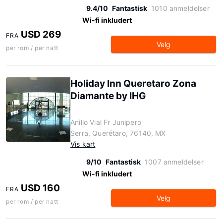
9.4/10
Fantastisk
1010 anmeldelser
Wi-fi inkludert
USD 269
FRA
Velg
per rom / per natt
Holiday Inn Queretaro Zona
Diamante by IHG
Anillo Vial Fr Junipero
Serra, Querétaro, 76140, MX
Vis kart
9/10
Fantastisk
1007 anmeldelser
Wi-fi inkludert
USD 160
FRA
Velg
per rom / per natt