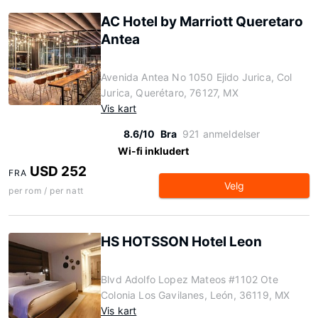
AC Hotel by Marriott Queretaro
Antea
Avenida Antea No 1050 Ejido Jurica, Col
Jurica, Querétaro, 76127, MX
Vis kart
8.6/10
Bra
921 anmeldelser
Wi-fi inkludert
USD 252
FRA
Velg
per rom / per natt
HS HOTSSON Hotel Leon
Blvd Adolfo Lopez Mateos #1102 Ote
Colonia Los Gavilanes, León, 36119, MX
Vis kart