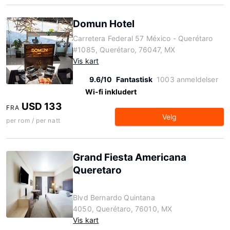
Domun Hotel
Carretera Federal 57 México - Querétaro
#1085, Querétaro, 76047, MX
Vis kart
9.6/10
Fantastisk
1003 anmeldelser
Wi-fi inkludert
USD 133
FRA
Velg
per rom / per natt
Grand Fiesta Americana
Queretaro
Blvd Bernardo Quintana
4050, Querétaro, 76010, MX
Vis kart