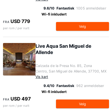
9.6/10
Fantastisk
1005 anmeldelser
Wi-fi inkludert
USD 779
FRA
Velg
per rom / per natt
Live Aqua San Miguel de
Allende
Calzada de la Presa No. 85, Zona
Centro, San Miguel de Allende, 37700, MX
Vis kart
9.4/10
Fantastisk
962 anmeldelser
Wi-fi inkludert
USD 497
FRA
Velg
per rom / per natt