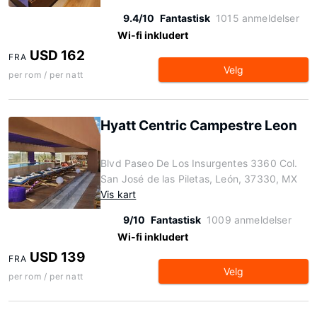
9.4/10
Fantastisk
1015 anmeldelser
Wi-fi inkludert
USD 162
FRA
Velg
per rom / per natt
Hyatt Centric Campestre Leon
Blvd Paseo De Los Insurgentes 3360 Col.
San José de las Piletas, León, 37330, MX
Vis kart
9/10
Fantastisk
1009 anmeldelser
Wi-fi inkludert
USD 139
FRA
Velg
per rom / per natt