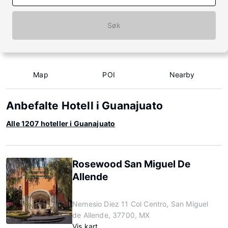
Søk
Map
POI
Nearby
Anbefalte Hotell i Guanajuato
Alle 1207 hoteller i Guanajuato
Rosewood San Miguel De
Allende
Nemesio Diez 11 Col Centro, San Miguel
de Allende, 37700, MX
Vis kart