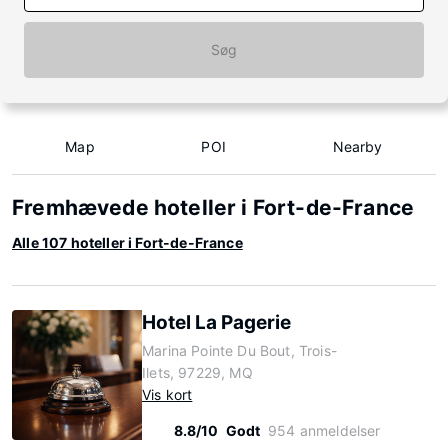
Søg
Map
POI
Nearby
Fremhævede hoteller i Fort-de-France
Alle 107 hoteller i Fort-de-France
Hotel La Pagerie
Marina Pointe Du Bout, Trois-
Ilets, 97229, MQ
Vis kort
8.8/10
Godt
954 anmeldelser