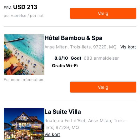
USD 213
FRA
Vælg
per værelse / per nat
Hôtel Bambou & Spa
Anse Mitan, Trois-Ilets, 97229, MQ
Vis kort
8.6/10
Godt
683 anmeldelser
Gratis Wi-Fi
For mere information:
Vælg
La Suite Villa
Route du Fort d'Alet, Anse Mitan, Trois-
Ilets, 97229, MQ
Vis kort