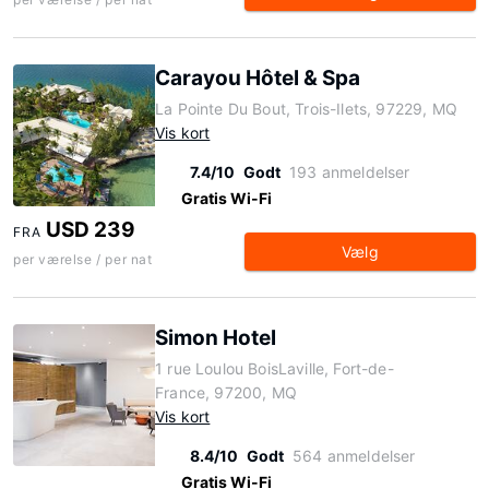
Carayou Hôtel & Spa
La Pointe Du Bout, Trois-Ilets, 97229, MQ
Vis kort
7.4/10
Godt
193 anmeldelser
Gratis Wi-Fi
USD 239
FRA
Vælg
per værelse / per nat
Simon Hotel
1 rue Loulou BoisLaville, Fort-de-
France, 97200, MQ
Vis kort
8.4/10
Godt
564 anmeldelser
Gratis Wi-Fi