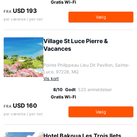
Gratis Wi-Fi
USD 193
FRA
Vælg
per værelse / per nat
Village St Luce Pierre &
Vacances
Pointe Philippeau Lieu Dit Pavillon, Sainte-
Luce, 97228, MQ
Vis kort
8/10
Godt
523 anmeldelser
Gratis Wi-Fi
USD 160
FRA
Vælg
per værelse / per nat
Hotel Bakoua Les Trois Ilets