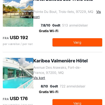
Pointe Du Bout, Trois-Ilets, 97229, MQ
Vis
kort
7.8/10
Godt
513 anmeldelser
Gratis Wi-Fi
USD 192
FRA
Vælg
per værelse / per nat
Karibea Valmenière Hôtel
Avenue Des Arawaks, Fort-de-
France, 97200, MQ
Vis kort
8/10
Godt
722 anmeldelser
Gratis Wi-Fi
USD 176
FRA
Vælg
per værelse / per nat