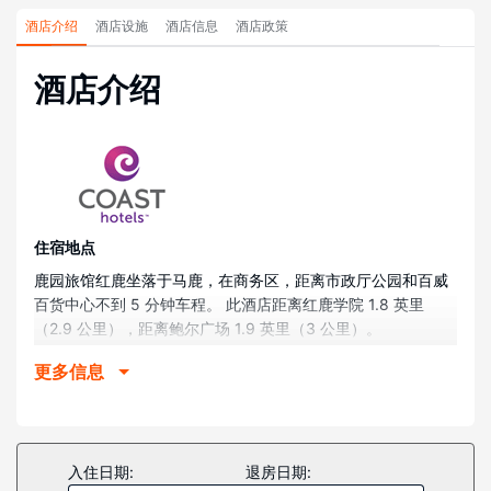
酒店介绍
酒店设施
酒店信息
酒店政策
酒店介绍
住宿地点
鹿园旅馆红鹿坐落于马鹿，在商务区，距离市政厅公园和百威
百货中心不到 5 分钟车程。 此酒店距离红鹿学院 1.8 英里
（2.9 公里），距离鲍尔广场 1.9 英里（3 公里）。
客房
更多信息
有 76 间空调客房提供冰箱和微波炉；您定能在旅途中找到家
的舒适。带有有线频道的 40 英寸LED 电视可满足您的娱乐需
求；同时提供免费无线网络，方便您与朋友保持联系。配备淋
浴/盆浴组合的私人浴室提供大花洒淋浴喷头和免费洗浴用品。
入住日期:
退房日期:
便利设施包括书桌和茶具/咖啡用具，以及带有免费市内通话的