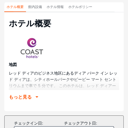
ホテル概要
館内設備
ホテル情報
ホテルポリシー
ホテル概要
地図
レッド ディアのビジネス地区にあるディア パーク イン レッ
ド ディアは、シティホールパークやピービー マート セント
リウムまで車で 5 分です。 このホテルは、レッド ディアー
大学まで 2.9 km、バウワー プレイスまで 3 km の場所にあ
もっと見る
ります。
部屋
全部で 76 ある冷房完備の客室には冷蔵庫、電子レンジなど
が備わっており、ゆっくりおくつろぎいただけます。40 イン
チェックイン日:
チェックアウト日:
チのLED テレビでケーブルをご覧いただけるほか、WiFi (無