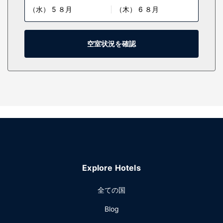
（水） 5 ８月
（木） 6 ８月
料)などもご利用いただけます。シャワー付き浴槽のある専用
バスルームには、レインフォールシャワー、バスアメニティ
(無料)が備わっています。デスク、コーヒー / ティーメーカ
ーの他に、市内通話 (無料)付きの電話をご利用いただけま
空室状況を確認
す。
施設
便利なWiFi (無料)、暖炉 (ロビーエリア)、ピクニックエリア
などをご利用いただけます。
その他の施設
コンピューター ステーション、ロビーでの新聞サービス (無
料)、ドライクリーニング / ランドリー サービスをお使いいた
だけます。敷地内にはセルフパーキング (無料) が備わってい
ます。
Explore Hotels
全ての国
Blog